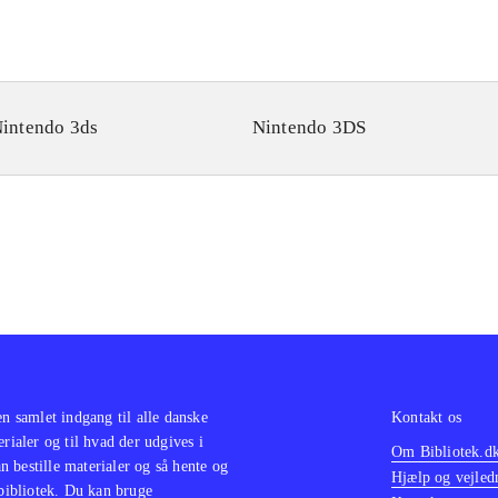
intendo 3ds
Nintendo 3DS
en samlet indgang til alle danske
Kontakt os
erialer og til hvad der udgives i
Om Bibliotek.d
 bestille materialer og så hente og
Hjælp og vejled
 bibliotek. Du kan bruge