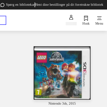
Spørg en bibliotekar
Hent dine bestillinger på dit foretrukne bibliotek
Log ind
Husk
Menu
Nintendo 3ds, 2015