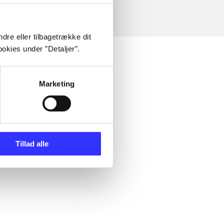
dre eller tilbagetrække dit
okies under ”Detaljer”.
Marketing
Tillad alle