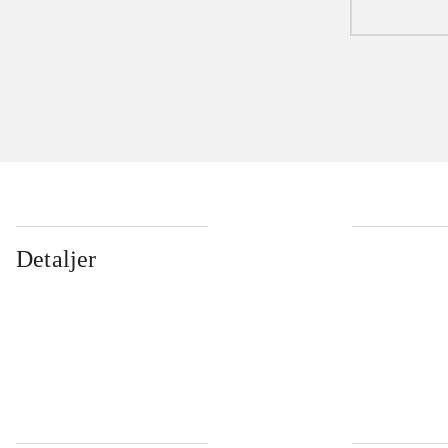
Detaljer
...
...
...
...