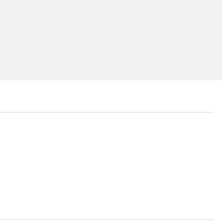
...
...