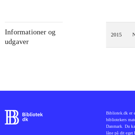
Informationer og
2015
N
udgaver
Bibliotek.dk er 
bibliotekers mat
Danmark. Du kan
låne på dit eget