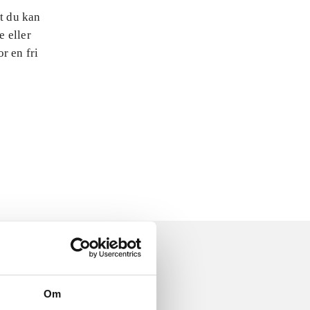
at du kan
e eller
r en fri
Om