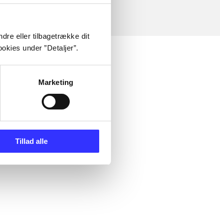
dre eller tilbagetrække dit
okies under ”Detaljer”.
Marketing
Tillad alle