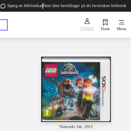
Spørg en bibliotekar
Hent dine bestillinger på dit foretrukne bibliotek
Log ind
Husk
Menu
Nintendo 3ds, 2015