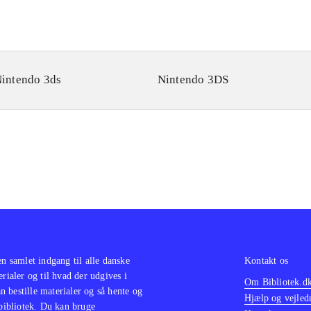
intendo 3ds
Nintendo 3DS
en samlet indgang til alle danske
Kontakt os
erialer og til hvad der udgives i
Om Bibliotek.d
 bestille materialer og så hente og
Hjælp og vejled
 bibliotek. Du kan bruge