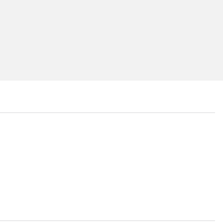
...
...