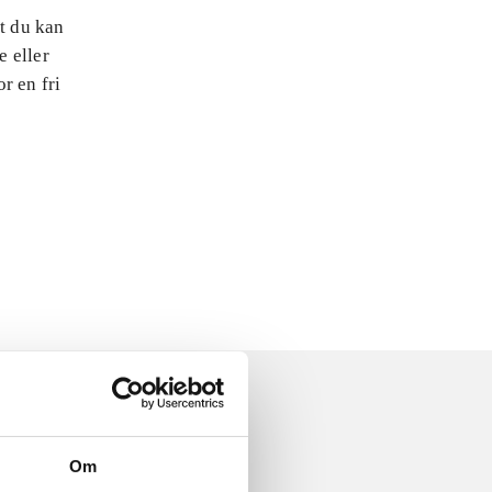
at du kan
e eller
r en fri
Om