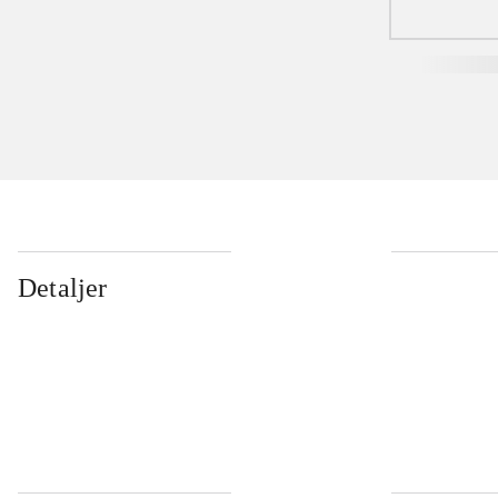
Detaljer
...
...
...
...