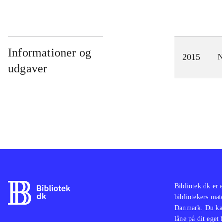
Informationer og
2015
N
udgaver
Bibliotek.dk er 
bibliotekers mat
Danmark. Du kan
låne på dit eget