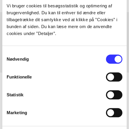
Vi bruger cookies til besøgsstatistik og optimering af
brugervenlighed. Du kan til enhver tid ændre eller
tilbagetrække dit samtykke ved at klikke på ”Cookies” i
bunden af siden. Du kan læse mere om de anvendte
cookies under ”Detaljer”.
Artikler med samme emner
Fra
Samtykkevalg
Nødvendig
Funktionelle
Statistik
Artikler
Alle registrerede artikler fordelt på udgivelser
Marketing
...