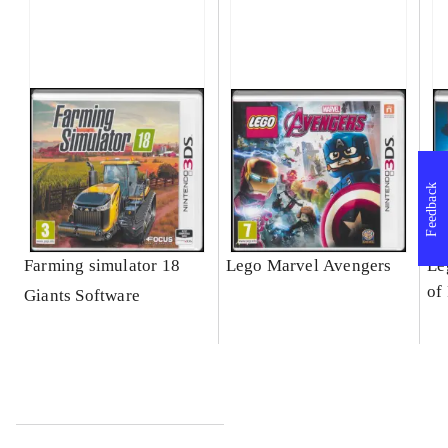
Feedback
Farming simulator 18
Lego Marvel Avengers
Le
of
Giants Software