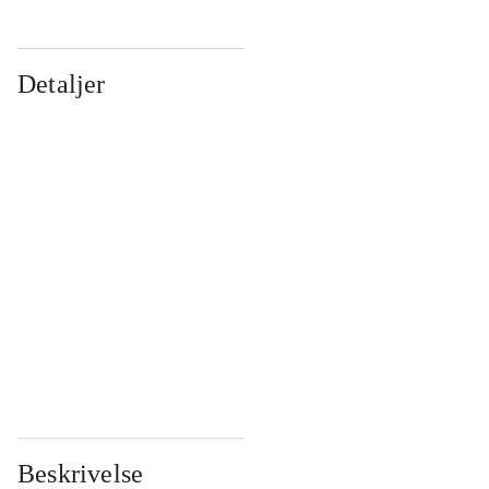
Detaljer
...
...
...
...
...
...
...
...
...
...
...
...
Beskrivelse