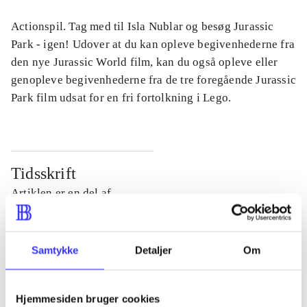
Actionspil. Tag med til Isla Nublar og besøg Jurassic
Park - igen! Udover at du kan opleve begivenhederne fra
den nye Jurassic World film, kan du også opleve eller
genopleve begivenhederne fra de tre foregående Jurassic
Park film udsat for en fri fortolkning i Lego.
Tidsskrift
Artiklen er en del af
lorem ipsum dolor sit amet ...
Tidsskrift
Samtykke
Detaljer
Om
Artiklerne i
handler ofte om
Hjemmesiden bruger cookies