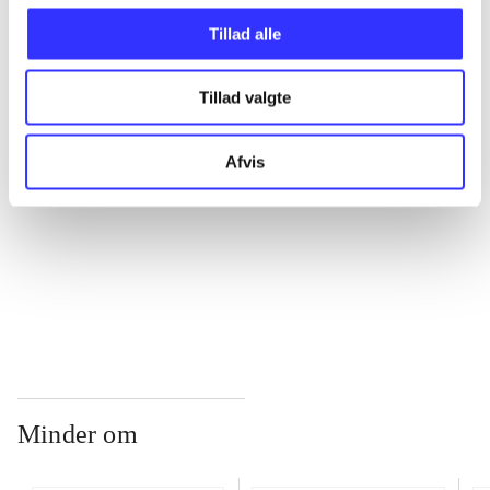
Tillad alle
...
Tillad valgte
...
Afvis
...
...
Minder om