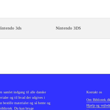
intendo 3ds
Nintendo 3DS
en samlet indgang til alle danske
Kontakt os
erialer og til hvad der udgives i
Om Bibliotek.d
 bestille materialer og så hente og
Hjælp og vejled
 bibliotek. Du kan bruge