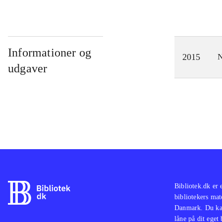
Informationer og
2015
N
udgaver
Bibliotek.dk er 
bibliotekers mat
Danmark. Du kan
låne på dit eget