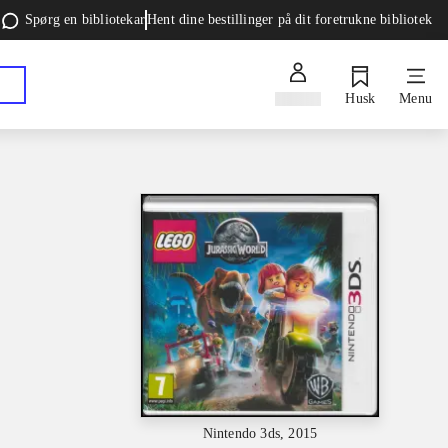
Spørg en bibliotekar
Hent dine bestillinger på dit foretrukne bibliotek
Log ind
Husk
Menu
Nintendo 3ds, 2015