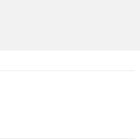
...
...