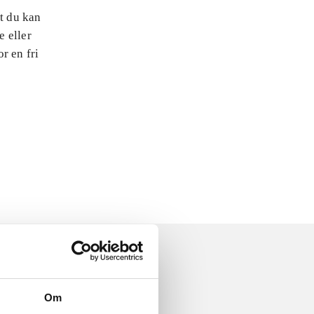
at du kan
e eller
r en fri
Om