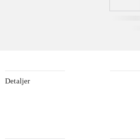
Detaljer
...
...
...
...