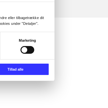
dre eller tilbagetrække dit
okies under ”Detaljer”.
Marketing
Tillad alle