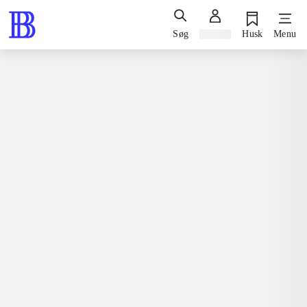
Søg
Log ind
Husk
Menu
Spil / computerspil
Nintendo 3ds, 2015
Lego - Jurassic World
Nintendo 3ds