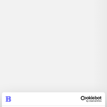
Actionspil. Tag med til Isla Nublar og besøg Jurassic
Park - igen! Udover at du kan opleve begivenhederne fra
den nye Jurassic World film, kan du også opleve eller
genopleve begivenhederne fra de tre foregående Jurassic
Park film udsat for en fri fortolkning i Lego.
Tidsskrift
Artiklen er en del af
lorem ipsum dolor sit amet ...
Tidsskrift
Artiklerne i
handler ofte om