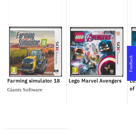
Feedback
Farming simulator 18
Lego Marvel Avengers
Le
of
Giants Software