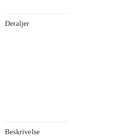
Detaljer
...
...
...
...
...
...
...
...
...
...
...
...
Beskrivelse