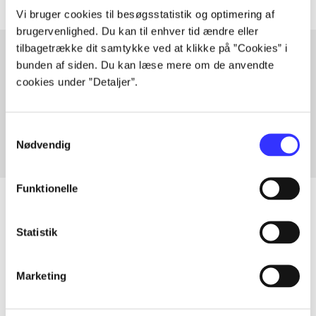
Vi bruger cookies til besøgsstatistik og optimering af
brugervenlighed. Du kan til enhver tid ændre eller
tilbagetrække dit samtykke ved at klikke på ”Cookies” i
bunden af siden. Du kan læse mere om de anvendte
cookies under ”Detaljer”.
Artikler med samme emner
Fra
Samtykkevalg
Nødvendig
Funktionelle
Statistik
Artikler
Alle registrerede artikler fordelt på udgivelser
Marketing
...