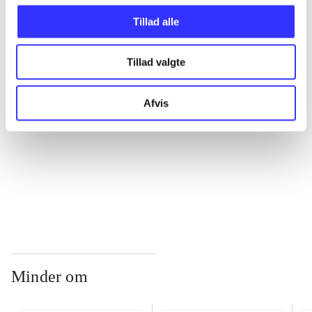
Tillad alle
...
Tillad valgte
...
Afvis
...
...
Minder om