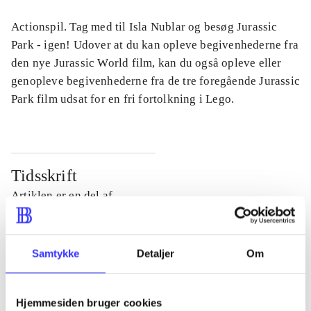
Actionspil. Tag med til Isla Nublar og besøg Jurassic
Park - igen! Udover at du kan opleve begivenhederne fra
den nye Jurassic World film, kan du også opleve eller
genopleve begivenhederne fra de tre foregående Jurassic
Park film udsat for en fri fortolkning i Lego.
Tidsskrift
Artiklen er en del af
lorem ipsum dolor sit amet ...
Tidsskrift
Samtykke
Detaljer
Om
Artiklerne i
handler ofte om
Hjemmesiden bruger cookies