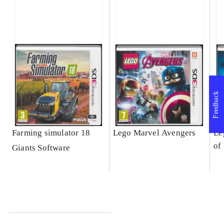
Feedback
Farming simulator 18
Lego Marvel Avengers
Le
of
Giants Software