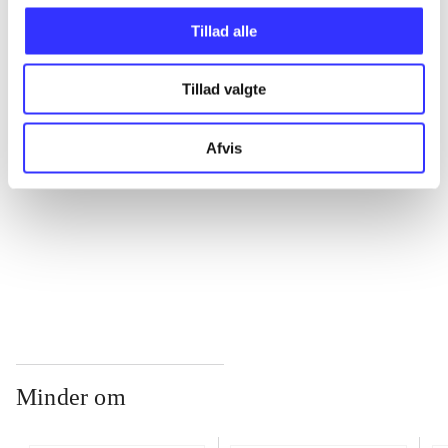
Tillad alle
...
Tillad valgte
...
Afvis
...
...
Minder om