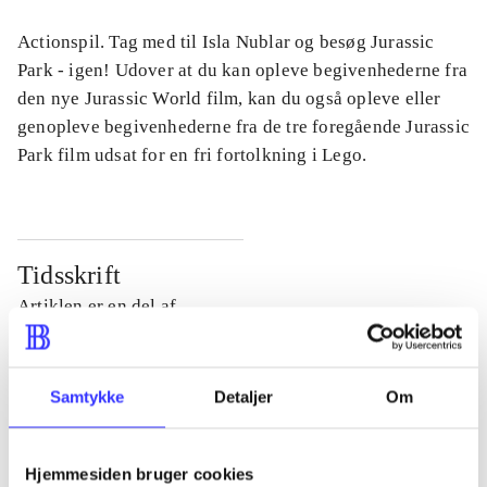
Actionspil. Tag med til Isla Nublar og besøg Jurassic
Park - igen! Udover at du kan opleve begivenhederne fra
den nye Jurassic World film, kan du også opleve eller
genopleve begivenhederne fra de tre foregående Jurassic
Park film udsat for en fri fortolkning i Lego.
Tidsskrift
Artiklen er en del af
lorem ipsum dolor sit amet ...
Tidsskrift
Samtykke
Detaljer
Om
Artiklerne i
handler ofte om
Hjemmesiden bruger cookies