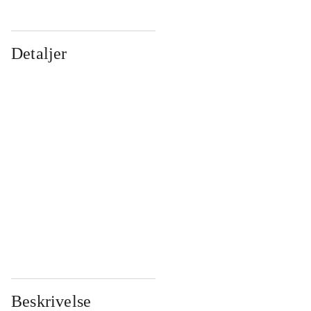
Detaljer
...
...
...
...
...
...
...
...
...
...
...
...
Beskrivelse