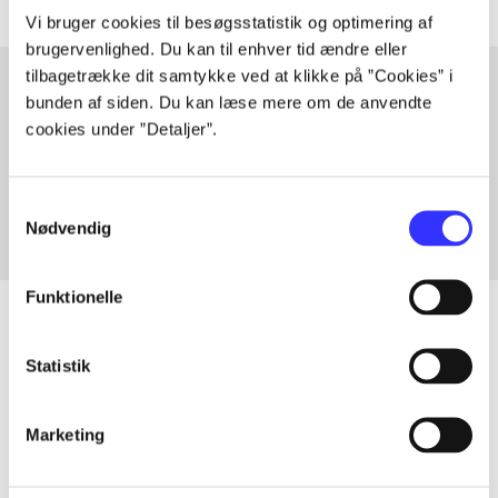
Vi bruger cookies til besøgsstatistik og optimering af
brugervenlighed. Du kan til enhver tid ændre eller
tilbagetrække dit samtykke ved at klikke på ”Cookies” i
bunden af siden. Du kan læse mere om de anvendte
cookies under ”Detaljer”.
Artikler med samme emner
Fra
Samtykkevalg
Nødvendig
Funktionelle
Statistik
Artikler
Alle registrerede artikler fordelt på udgivelser
Marketing
...