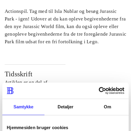
Actionspil. Tag med til Isla Nublar og besøg Jurassic
Park - igen! Udover at du kan opleve begivenhederne fra
den nye Jurassic World film, kan du også opleve eller
genopleve begivenhederne fra de tre foregående Jurassic
Park film udsat for en fri fortolkning i Lego.
Tidsskrift
Artiklen er en del af
lorem ipsum dolor sit amet ...
Tidsskrift
Samtykke
Detaljer
Om
Artiklerne i
handler ofte om
Hjemmesiden bruger cookies