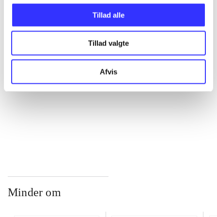
Tillad alle
...
Tillad valgte
...
Afvis
...
...
Minder om