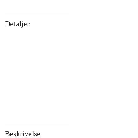
Detaljer
...
...
...
...
...
...
...
...
...
...
...
...
Beskrivelse