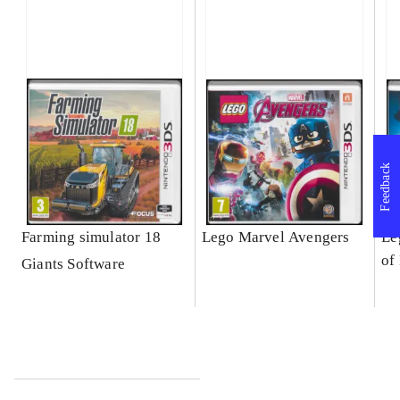
Feedback
Farming simulator 18
Lego Marvel Avengers
Le
of
Giants Software