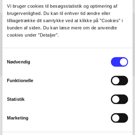
Vi bruger cookies til besøgsstatistik og optimering af
brugervenlighed. Du kan til enhver tid ændre eller
tilbagetrække dit samtykke ved at klikke på ”Cookies” i
bunden af siden. Du kan læse mere om de anvendte
cookies under ”Detaljer”.
Artikler med samme emner
Fra
Samtykkevalg
Nødvendig
Funktionelle
Statistik
Artikler
Alle registrerede artikler fordelt på udgivelser
Marketing
...