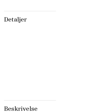
Detaljer
...
...
...
...
...
...
...
...
...
...
...
...
Beskrivelse