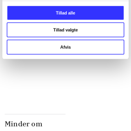
...
Tillad alle
...
Tillad valgte
...
Afvis
...
...
Minder om