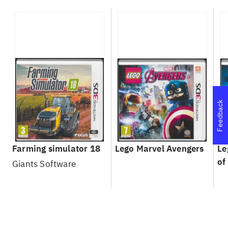
Feedback
Farming simulator 18
Lego Marvel Avengers
Le
of
Giants Software