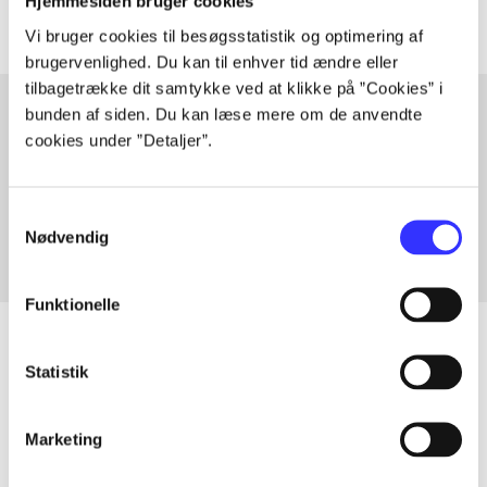
Hjemmesiden bruger cookies
Vi bruger cookies til besøgsstatistik og optimering af
brugervenlighed. Du kan til enhver tid ændre eller
tilbagetrække dit samtykke ved at klikke på ”Cookies” i
bunden af siden. Du kan læse mere om de anvendte
cookies under ”Detaljer”.
Artikler med samme emner
Fra
Samtykkevalg
Nødvendig
Funktionelle
Statistik
Artikler
Alle registrerede artikler fordelt på udgivelser
Marketing