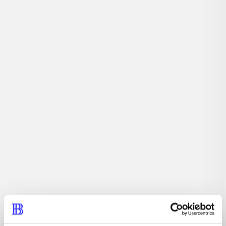
Actionspil. Tag med til Isla Nublar og besøg Jurassic
Park - igen! Udover at du kan opleve begivenhederne fra
den nye Jurassic World film, kan du også opleve eller
genopleve begivenhederne fra de tre foregående Jurassic
Park film udsat for en fri fortolkning i Lego.
Tidsskrift
Artiklen er en del af
lorem ipsum dolor sit amet ...
Tidsskrift
Artiklerne i
handler ofte om