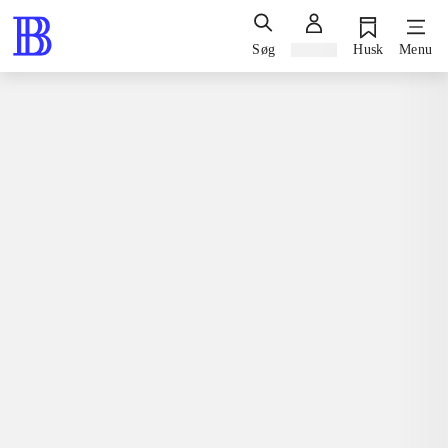
Søg
Log ind
Husk
Menu
Spil / computerspil
Nintendo 3ds, 2015
Lego - Jurassic World
Nintendo 3ds