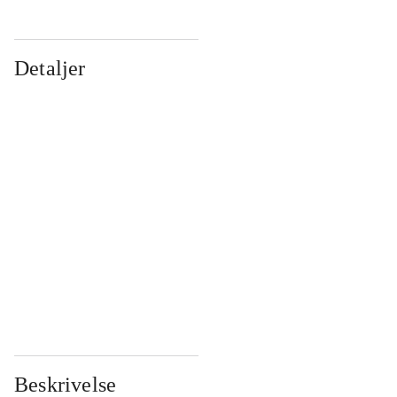
Detaljer
...
...
...
...
...
...
...
...
...
...
...
...
Beskrivelse