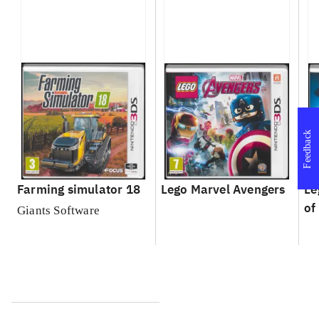
Feedback
Farming simulator 18
Lego Marvel Avengers
Le
of
Giants Software