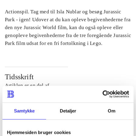
Actionspil. Tag med til Isla Nublar og besøg Jurassic
Park - igen! Udover at du kan opleve begivenhederne fra
den nye Jurassic World film, kan du også opleve eller
genopleve begivenhederne fra de tre foregående Jurassic
Park film udsat for en fri fortolkning i Lego.
Tidsskrift
Artiklen er en del af
lorem ipsum dolor sit amet ...
Tidsskrift
Samtykke
Detaljer
Om
Artiklerne i
handler ofte om
Hjemmesiden bruger cookies