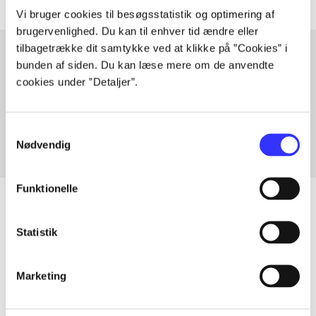
Vi bruger cookies til besøgsstatistik og optimering af
brugervenlighed. Du kan til enhver tid ændre eller
tilbagetrække dit samtykke ved at klikke på ”Cookies” i
bunden af siden. Du kan læse mere om de anvendte
cookies under ”Detaljer”.
Artikler med samme emner
Fra
Samtykkevalg
Nødvendig
Funktionelle
Statistik
Artikler
Alle registrerede artikler fordelt på udgivelser
Marketing
...