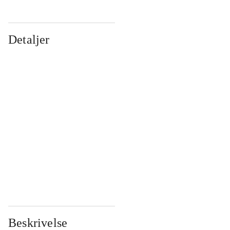
Detaljer
...
...
...
...
...
...
...
...
...
...
...
...
Beskrivelse