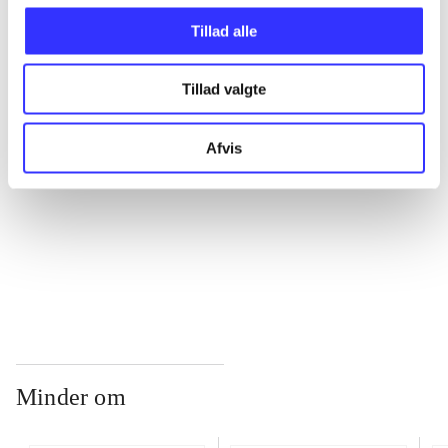
Tillad alle
...
Tillad valgte
...
Afvis
...
...
Minder om