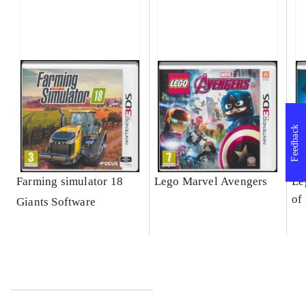
Feedback
Farming simulator 18
Lego Marvel Avengers
Le
of
Giants Software