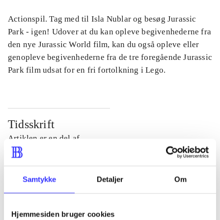
Actionspil. Tag med til Isla Nublar og besøg Jurassic
Park - igen! Udover at du kan opleve begivenhederne fra
den nye Jurassic World film, kan du også opleve eller
genopleve begivenhederne fra de tre foregående Jurassic
Park film udsat for en fri fortolkning i Lego.
Tidsskrift
Artiklen er en del af
lorem ipsum dolor sit amet ...
Tidsskrift
Samtykke
Detaljer
Om
Artiklerne i
handler ofte om
Hjemmesiden bruger cookies