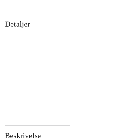
Detaljer
...
...
...
...
...
...
...
...
...
...
...
...
Beskrivelse