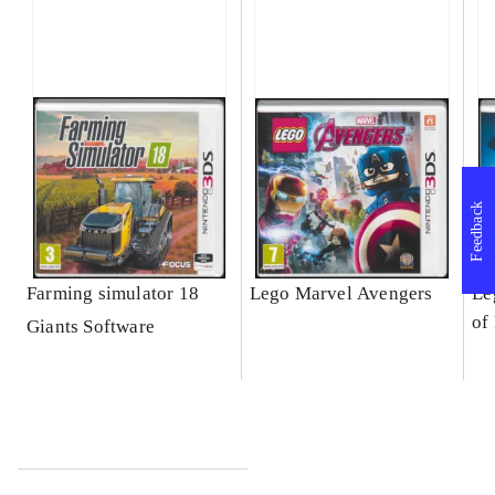
Feedback
Farming simulator 18
Lego Marvel Avengers
Le
of
Giants Software