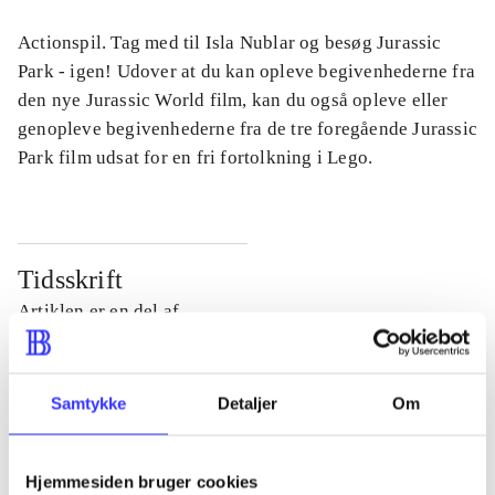
Actionspil. Tag med til Isla Nublar og besøg Jurassic
Park - igen! Udover at du kan opleve begivenhederne fra
den nye Jurassic World film, kan du også opleve eller
genopleve begivenhederne fra de tre foregående Jurassic
Park film udsat for en fri fortolkning i Lego.
Tidsskrift
Artiklen er en del af
lorem ipsum dolor sit amet ...
Tidsskrift
Samtykke
Detaljer
Om
Artiklerne i
handler ofte om
Hjemmesiden bruger cookies