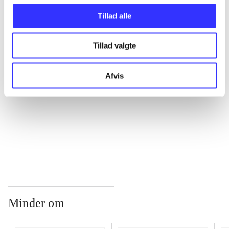
Tillad alle
...
Tillad valgte
...
Afvis
...
...
Minder om