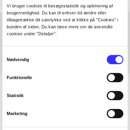
Vi bruger cookies til besøgsstatistik og optimering af
brugervenlighed. Du kan til enhver tid ændre eller
tilbagetrække dit samtykke ved at klikke på ”Cookies” i
bunden af siden. Du kan læse mere om de anvendte
cookies under ”Detaljer”.
Artikler med samme emner
Fra
Samtykkevalg
Nødvendig
Funktionelle
Statistik
Artikler
Alle registrerede artikler fordelt på udgivelser
Marketing
...