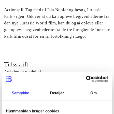
Actionspil. Tag med til Isla Nublar og besøg Jurassic
Park - igen! Udover at du kan opleve begivenhederne fra
den nye Jurassic World film, kan du også opleve eller
genopleve begivenhederne fra de tre foregående Jurassic
Park film udsat for en fri fortolkning i Lego.
Tidsskrift
Artiklen er en del af
lorem ipsum dolor sit amet ...
Tidsskrift
Samtykke
Detaljer
Om
Artiklerne i
handler ofte om
Hjemmesiden bruger cookies