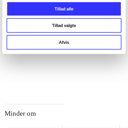
Tillad alle
...
Tillad valgte
...
Afvis
...
...
Minder om