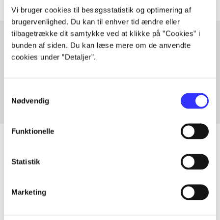
Vi bruger cookies til besøgsstatistik og optimering af
brugervenlighed. Du kan til enhver tid ændre eller
tilbagetrække dit samtykke ved at klikke på ”Cookies” i
bunden af siden. Du kan læse mere om de anvendte
cookies under ”Detaljer”.
Artikler med samme emner
Fra
Samtykkevalg
Nødvendig
Funktionelle
Statistik
Artikler
Alle registrerede artikler fordelt på udgivelser
Marketing
...