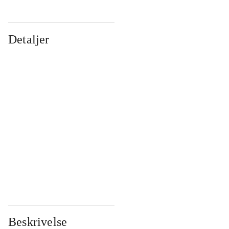
Detaljer
...
...
...
...
...
...
...
...
...
...
...
...
Beskrivelse