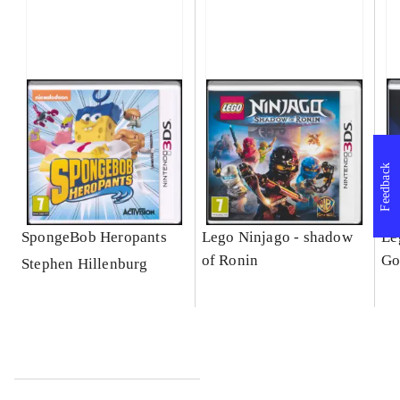
Feedback
SpongeBob Heropants
Lego Ninjago - shadow
Le
of Ronin
Go
Stephen Hillenburg