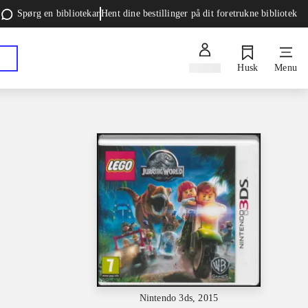
Spørg en bibliotekar
Hent dine bestillinger på dit foretrukne bibliotek
Log ind
Husk
Menu
Nintendo 3ds, 2015