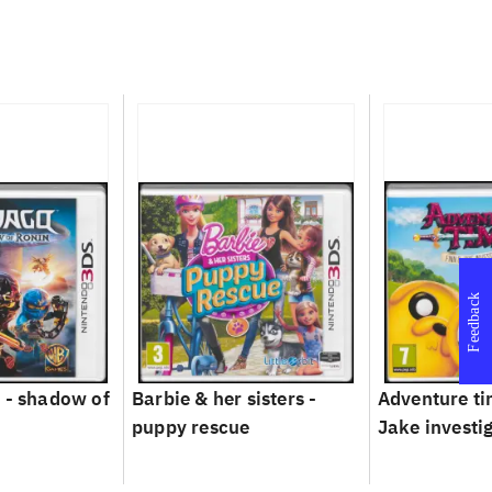
Feedback
 - shadow of
Barbie & her sisters -
Adventure ti
puppy rescue
Jake investi