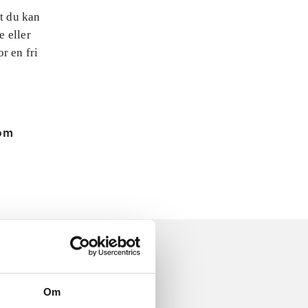
at du kan
e eller
r en fri
 om
Om