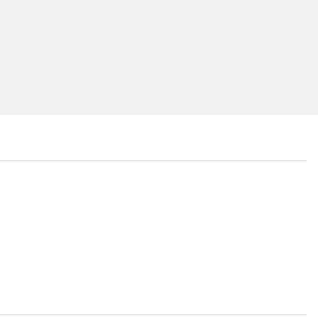
...
...