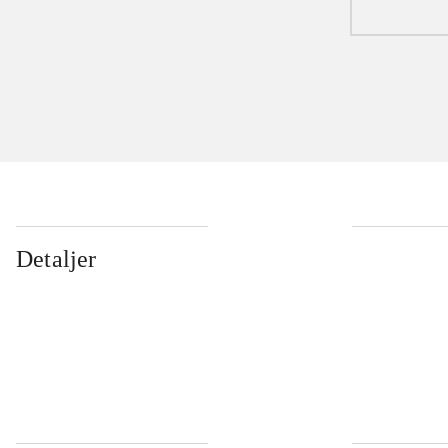
Detaljer
...
...
...
...