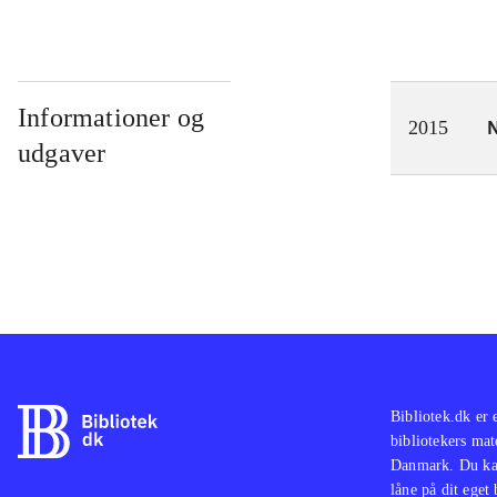
Informationer og
N
2015
udgaver
Bibliotek.dk er 
bibliotekers mat
Danmark. Du kan
låne på dit eget