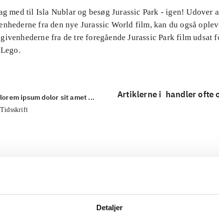
ag med til Isla Nublar og besøg Jurassic Park - igen! Udover 
enhederne fra den nye Jurassic World film, kan du også oplev
ivenhederne fra de tre foregående Jurassic Park film udsat fo
 Lego.
Artiklerne i
handler ofte
lorem ipsum dolor sit amet ...
Tidsskrift
Detaljer