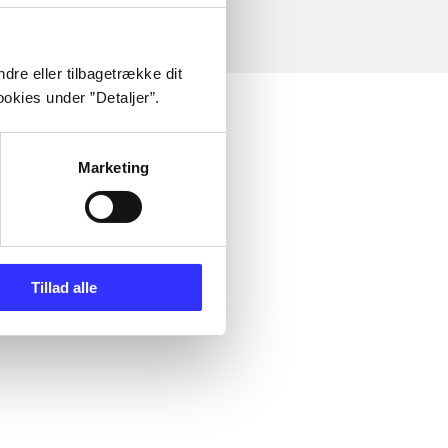
dre eller tilbagetrække dit
okies under ”Detaljer”.
Marketing
Tillad alle