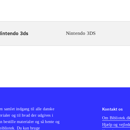
intendo 3ds
Nintendo 3DS
Kontakt os
en samlet indgang til alle danske
erialer og til hvad der udgives i
Om Bibliotek.d
 bestille materialer og så hente og
Hjælp og vejled
 bibliotek. Du kan bruge