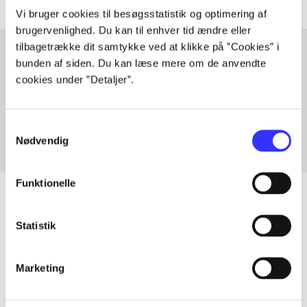
Vi bruger cookies til besøgsstatistik og optimering af
brugervenlighed. Du kan til enhver tid ændre eller
tilbagetrække dit samtykke ved at klikke på ”Cookies” i
bunden af siden. Du kan læse mere om de anvendte
cookies under ”Detaljer”.
Artikler med samme emner
Fra
Samtykkevalg
Nødvendig
Funktionelle
Statistik
Artikler
Alle registrerede artikler fordelt på udgivelser
Marketing
...