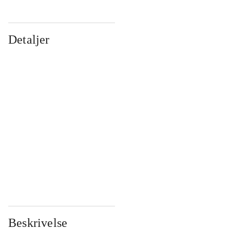
Detaljer
...
...
...
...
...
...
...
...
...
...
...
...
Beskrivelse