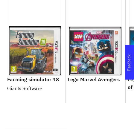
Feedback
Farming simulator 18
Lego Marvel Avengers
Le
of
Giants Software