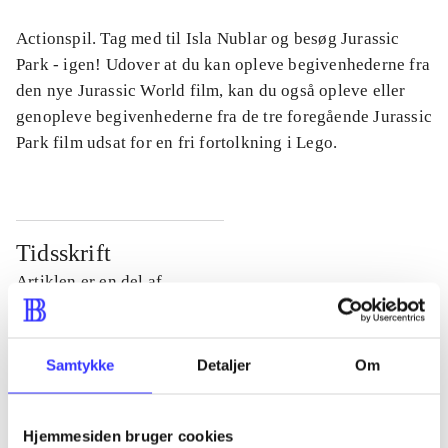
Actionspil. Tag med til Isla Nublar og besøg Jurassic
Park - igen! Udover at du kan opleve begivenhederne fra
den nye Jurassic World film, kan du også opleve eller
genopleve begivenhederne fra de tre foregående Jurassic
Park film udsat for en fri fortolkning i Lego.
Tidsskrift
Artiklen er en del af
lorem ipsum dolor sit amet ...
Tidsskrift
Samtykke
Detaljer
Om
Artiklerne i
handler ofte om
Hjemmesiden bruger cookies