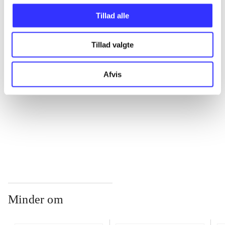
Tillad alle
...
Tillad valgte
...
Afvis
...
...
Minder om