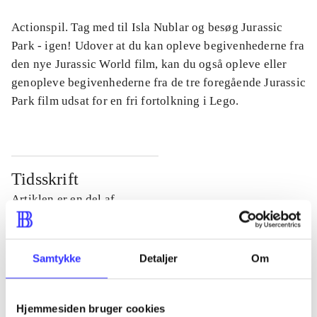
Actionspil. Tag med til Isla Nublar og besøg Jurassic
Park - igen! Udover at du kan opleve begivenhederne fra
den nye Jurassic World film, kan du også opleve eller
genopleve begivenhederne fra de tre foregående Jurassic
Park film udsat for en fri fortolkning i Lego.
Tidsskrift
Artiklen er en del af
lorem ipsum dolor sit amet ...
Tidsskrift
Samtykke
Detaljer
Om
Artiklerne i
handler ofte om
Hjemmesiden bruger cookies