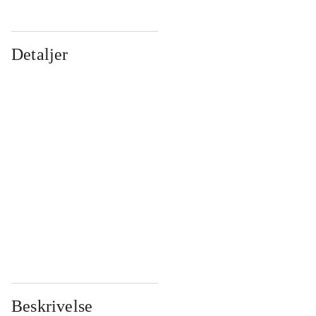
Detaljer
...
...
...
...
...
...
...
...
...
...
...
...
Beskrivelse