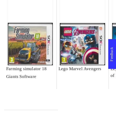
Feedback
Farming simulator 18
Lego Marvel Avengers
Le
of
Giants Software