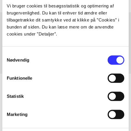
Vi bruger cookies til besøgsstatistik og optimering af
brugervenlighed. Du kan til enhver tid ændre eller
tilbagetrække dit samtykke ved at klikke på ”Cookies” i
bunden af siden. Du kan læse mere om de anvendte
cookies under ”Detaljer”.
Artikler med samme emner
Fra
Samtykkevalg
Nødvendig
Funktionelle
Statistik
Artikler
Alle registrerede artikler fordelt på udgivelser
Marketing
...