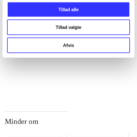
Tillad alle
...
Tillad valgte
...
Afvis
...
...
Minder om