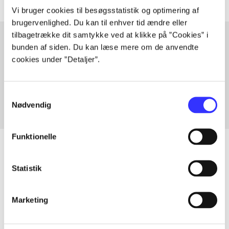
Vi bruger cookies til besøgsstatistik og optimering af
brugervenlighed. Du kan til enhver tid ændre eller
tilbagetrække dit samtykke ved at klikke på ”Cookies” i
bunden af siden. Du kan læse mere om de anvendte
cookies under ”Detaljer”.
Artikler med samme emner
Fra
Samtykkevalg
Nødvendig
Funktionelle
Statistik
Artikler
Alle registrerede artikler fordelt på udgivelser
Marketing
...