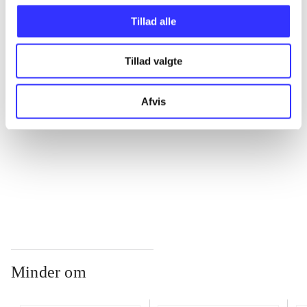
Tillad alle
...
Tillad valgte
...
Afvis
...
...
Minder om