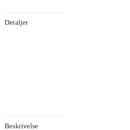
Detaljer
...
...
...
...
...
...
...
...
...
...
...
...
Beskrivelse