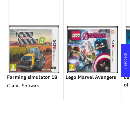
Feedback
Farming simulator 18
Lego Marvel Avengers
Le
of
Giants Software