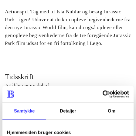
Actionspil. Tag med til Isla Nublar og besøg Jurassic
Park - igen! Udover at du kan opleve begivenhederne fra
den nye Jurassic World film, kan du også opleve eller
genopleve begivenhederne fra de tre foregående Jurassic
Park film udsat for en fri fortolkning i Lego.
Tidsskrift
Artiklen er en del af
lorem ipsum dolor sit amet ...
Tidsskrift
Samtykke
Detaljer
Om
Artiklerne i
handler ofte om
Hjemmesiden bruger cookies