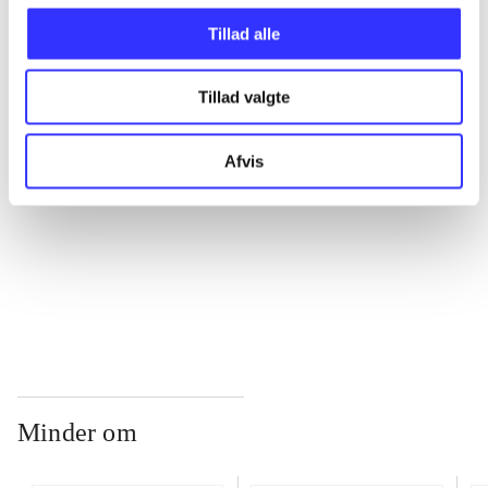
Tillad alle
...
Tillad valgte
...
Afvis
...
...
Minder om