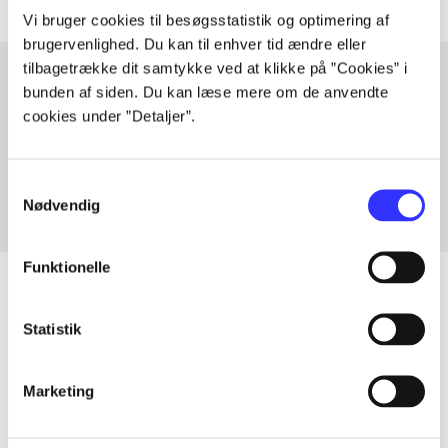
Vi bruger cookies til besøgsstatistik og optimering af
brugervenlighed. Du kan til enhver tid ændre eller
tilbagetrække dit samtykke ved at klikke på ”Cookies” i
bunden af siden. Du kan læse mere om de anvendte
cookies under ”Detaljer”.
Artikler med samme emner
Fra
Samtykkevalg
Nødvendig
Funktionelle
Statistik
Artikler
Alle registrerede artikler fordelt på udgivelser
Marketing
...