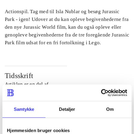
Actionspil. Tag med til Isla Nublar og besøg Jurassic
Park - igen! Udover at du kan opleve begivenhederne fra
den nye Jurassic World film, kan du også opleve eller
genopleve begivenhederne fra de tre foregående Jurassic
Park film udsat for en fri fortolkning i Lego.
Tidsskrift
Artiklen er en del af
lorem ipsum dolor sit amet ...
Tidsskrift
Samtykke
Detaljer
Om
Artiklerne i
handler ofte om
Hjemmesiden bruger cookies