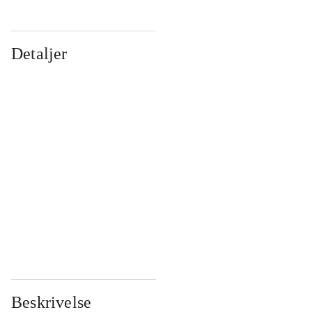
Detaljer
...
...
...
...
...
...
...
...
...
...
...
...
Beskrivelse