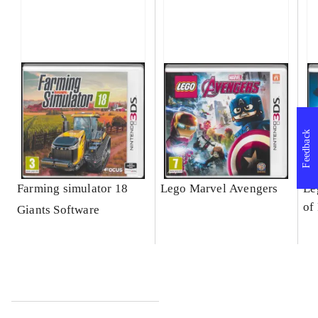
Feedback
Farming simulator 18
Lego Marvel Avengers
Le
of
Giants Software