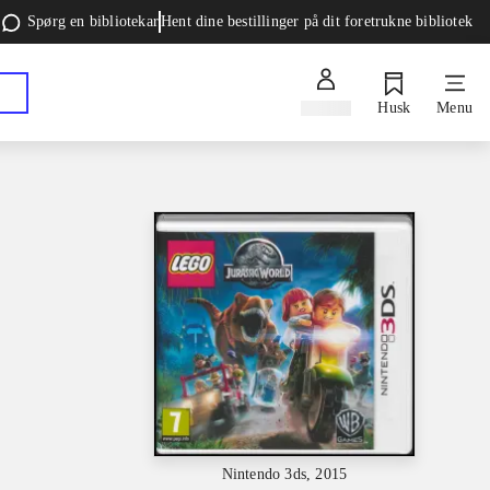
Spørg en bibliotekar
Hent dine bestillinger på dit foretrukne bibliotek
Log ind
Husk
Menu
Nintendo 3ds, 2015