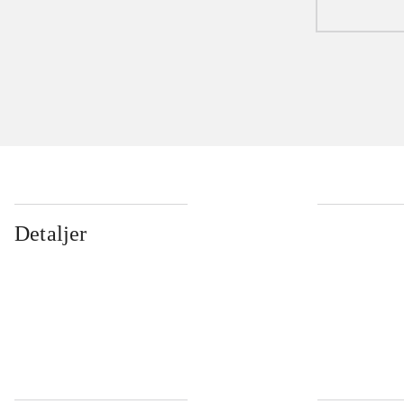
Detaljer
...
...
...
...