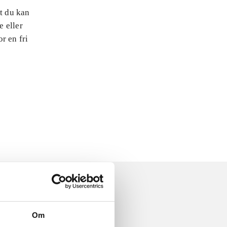
at du kan
e eller
r en fri
Om