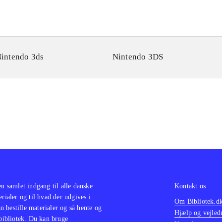
intendo 3ds
Nintendo 3DS
en samlet indgang til alle danske
Kontakt os
erialer og til hvad der udgives i
Om Bibliotek.d
 bestille materialer og så hente og
Hjælp og vejled
 bibliotek. Du kan bruge