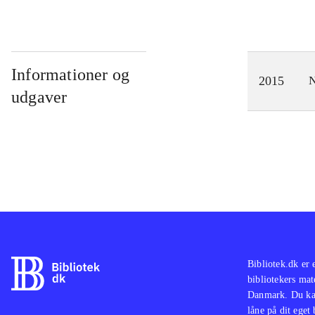
Informationer og
2015
N
udgaver
Bibliotek.dk er 
bibliotekers mat
Danmark. Du kan
låne på dit eget