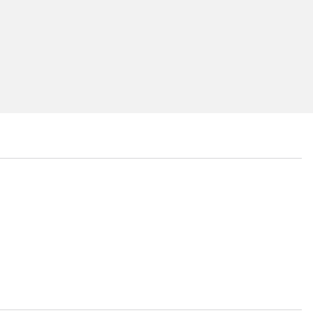
...
...