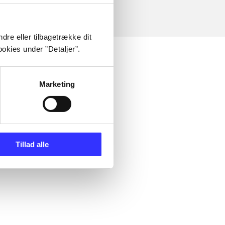
dre eller tilbagetrække dit
okies under ”Detaljer”.
Marketing
Tillad alle