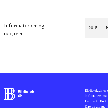
Informationer og
2015
N
udgaver
Bibliotek.dk er 
bibliotekers mat
Danmark. Du kan
låne på dit eget