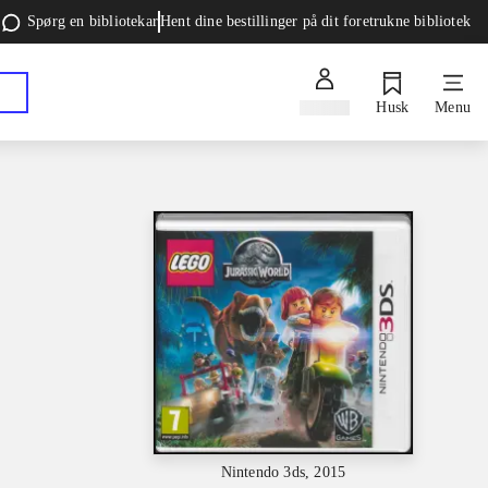
Spørg en bibliotekar
Hent dine bestillinger på dit foretrukne bibliotek
Log ind
Husk
Menu
Nintendo 3ds, 2015