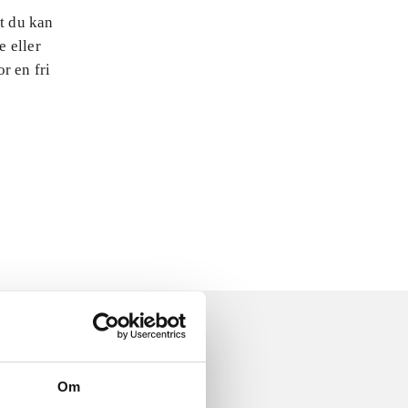
at du kan
e eller
r en fri
Om