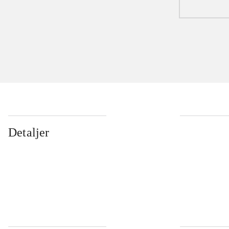
Detaljer
...
...
...
...