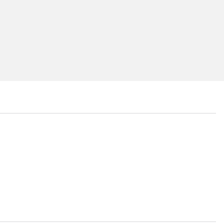
...
...