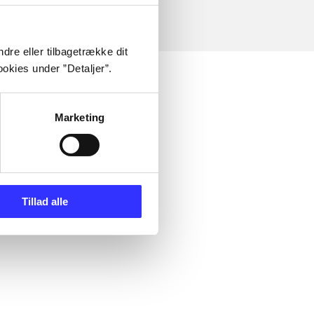
dre eller tilbagetrække dit
okies under ”Detaljer”.
Marketing
Tillad alle