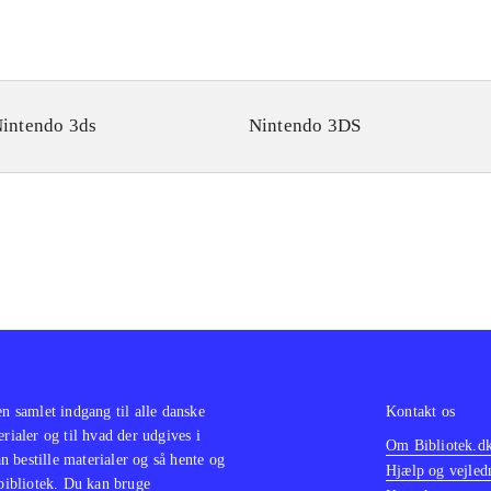
intendo 3ds
Nintendo 3DS
en samlet indgang til alle danske
Kontakt os
erialer og til hvad der udgives i
Om Bibliotek.d
 bestille materialer og så hente og
Hjælp og vejled
 bibliotek. Du kan bruge