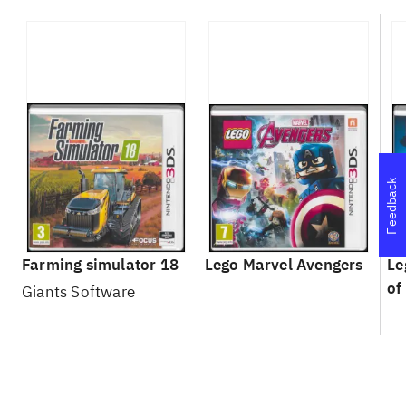
Feedback
Farming simulator 18
Lego Marvel Avengers
Le
of
Giants Software