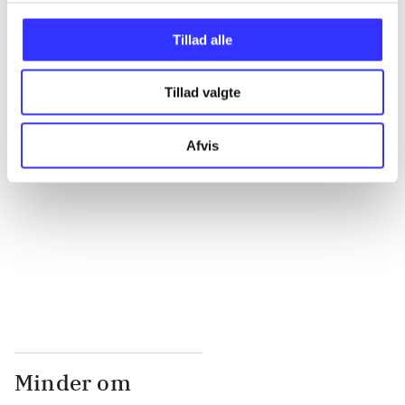
...
Tillad alle
...
Tillad valgte
...
Afvis
...
...
Minder om