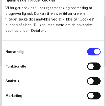
Hjemmesiden bruger cookies
Vi bruger cookies til besøgsstatistik og optimering af
brugervenlighed. Du kan til enhver tid ændre eller
tilbagetrække dit samtykke ved at klikke på ”Cookies” i
bunden af siden. Du kan læse mere om de anvendte
cookies under ”Detaljer”.
Artikler med samme emner
Fra
Samtykkevalg
Nødvendig
Funktionelle
Statistik
Artikler
Alle registrerede artikler fordelt på udgivelser
Marketing