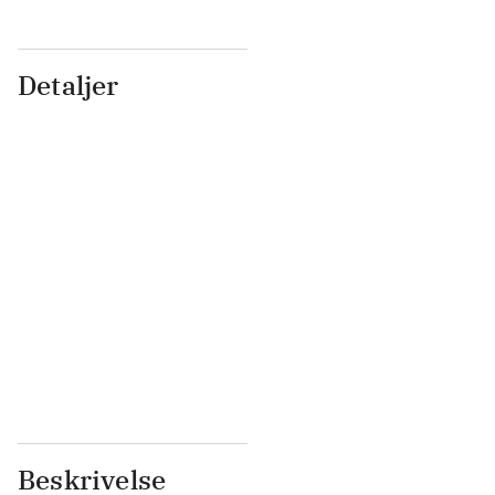
Detaljer
...
...
...
...
...
...
...
...
...
...
...
...
Beskrivelse