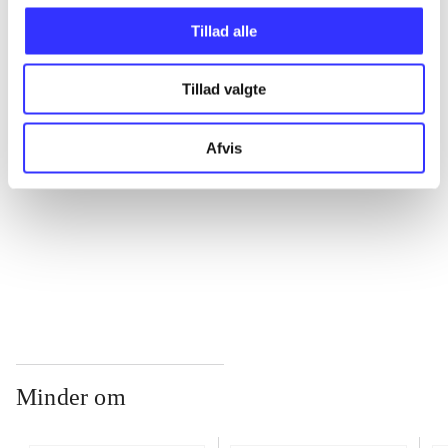
Tillad alle
...
Tillad valgte
...
Afvis
...
...
Minder om