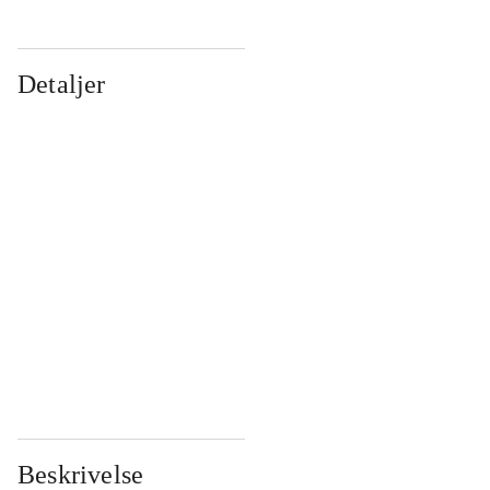
Detaljer
...
...
...
...
...
...
...
...
...
...
...
...
Beskrivelse