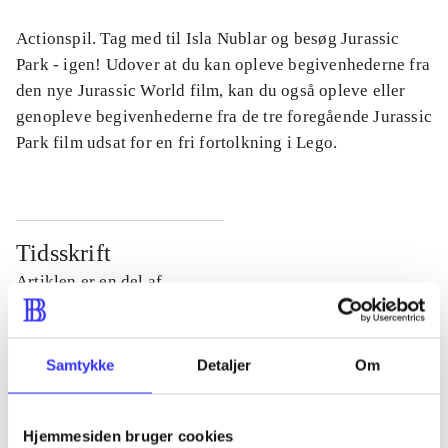
Actionspil. Tag med til Isla Nublar og besøg Jurassic
Park - igen! Udover at du kan opleve begivenhederne fra
den nye Jurassic World film, kan du også opleve eller
genopleve begivenhederne fra de tre foregående Jurassic
Park film udsat for en fri fortolkning i Lego.
Tidsskrift
Artiklen er en del af
lorem ipsum dolor sit amet ...
Tidsskrift
Samtykke
Detaljer
Om
Artiklerne i
handler ofte om
Hjemmesiden bruger cookies