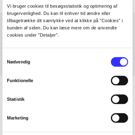
Vi bruger cookies til besøgsstatistik og optimering af
brugervenlighed. Du kan til enhver tid ændre eller
tilbagetrække dit samtykke ved at klikke på ”Cookies” i
bunden af siden. Du kan læse mere om de anvendte
cookies under ”Detaljer”.
Artikler med samme emner
Fra
Samtykkevalg
Nødvendig
Funktionelle
Statistik
Artikler
Alle registrerede artikler fordelt på udgivelser
Marketing
...