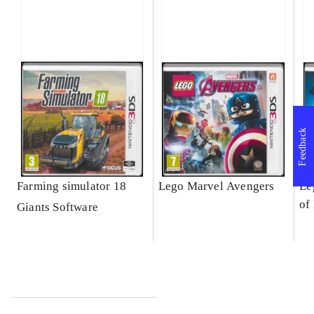
Feedback
Farming simulator 18
Lego Marvel Avengers
Le
of
Giants Software