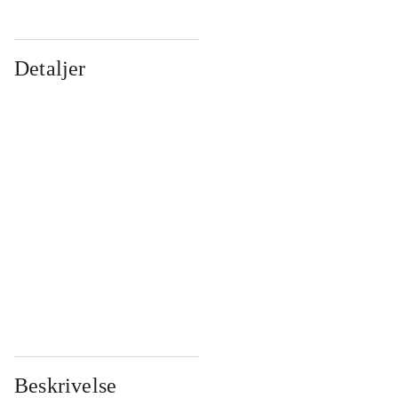
Detaljer
...
...
...
...
...
...
...
...
...
...
...
...
Beskrivelse