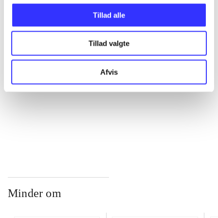
Tillad alle
...
Tillad valgte
...
Afvis
...
...
Minder om