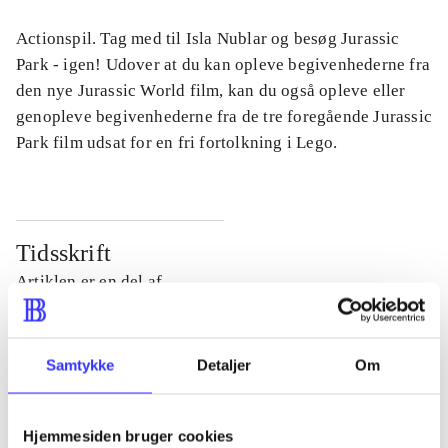
Actionspil. Tag med til Isla Nublar og besøg Jurassic
Park - igen! Udover at du kan opleve begivenhederne fra
den nye Jurassic World film, kan du også opleve eller
genopleve begivenhederne fra de tre foregående Jurassic
Park film udsat for en fri fortolkning i Lego.
Tidsskrift
Artiklen er en del af
lorem ipsum dolor sit amet ...
Tidsskrift
Samtykke
Detaljer
Om
Artiklerne i
handler ofte om
Hjemmesiden bruger cookies