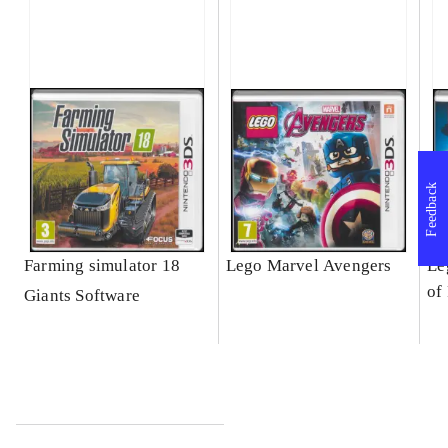
Feedback
Farming simulator 18
Lego Marvel Avengers
Le
of
Giants Software