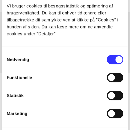
Vi bruger cookies til besøgsstatistik og optimering af
brugervenlighed. Du kan til enhver tid ændre eller
tilbagetrække dit samtykke ved at klikke på ”Cookies” i
bunden af siden. Du kan læse mere om de anvendte
cookies under ”Detaljer”.
Artikler med samme emner
Fra
Samtykkevalg
Nødvendig
Funktionelle
Statistik
Artikler
Alle registrerede artikler fordelt på udgivelser
Marketing
...