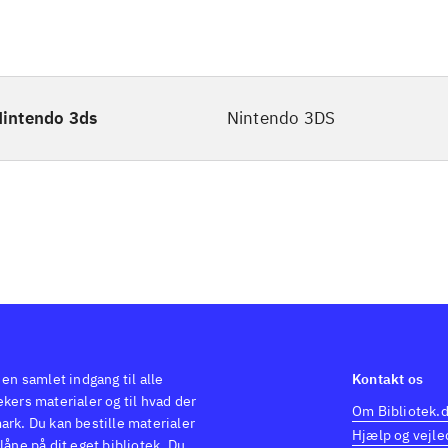
intendo 3ds
Nintendo 3DS
 en samlet indgang til alle
Kontakt os
kers materialer og til hvad der
Om Bibliotek.
ark. Du kan bestille materialer
Hjælp og vejle
låne på dit eget bibliotek. Du