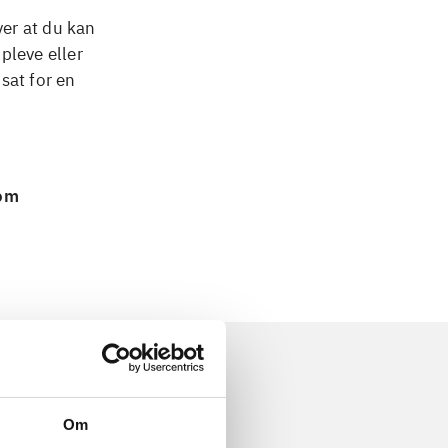
ver at du kan
pleve eller
sat for en
 om
Om