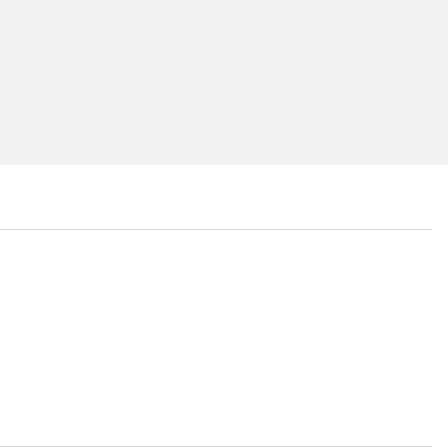
...
...