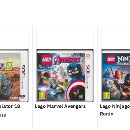
lator 18
Lego Marvel Avengers
Lego Ninjago
Ronin
are