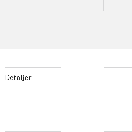
Detaljer
...
...
...
...