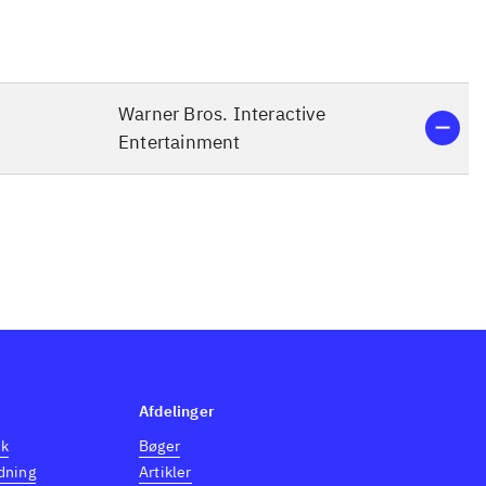
Warner Bros. Interactive
Entertainment
Afdelinger
dk
Bøger
dning
Artikler