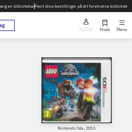
Hent dine bestillinger på dit foretrukne bibliotek
ørg en bibliotekar
øg
Log ind
Husk
Menu
Nintendo 3ds, 2015