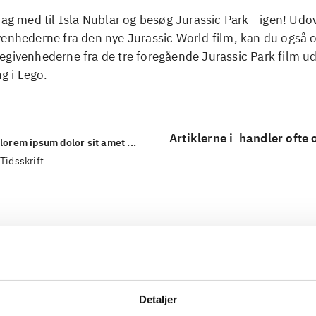
Tag med til Isla Nublar og besøg Jurassic Park - igen! Udo
enhederne fra den nye Jurassic World film, kan du også o
givenhederne fra de tre foregående Jurassic Park film ud
ng i Lego.
Artiklerne i
handler ofte
lorem ipsum dolor sit amet ...
Tidsskrift
Detaljer