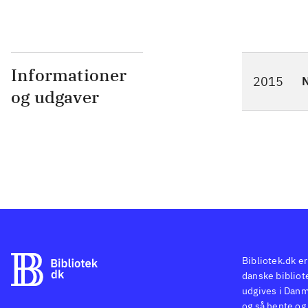
Informationer
2015
N
og udgaver
Bibliotek.dk er
danske bibliote
udgives i Danm
og så hente og 