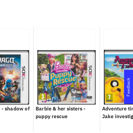
Feedback
 - shadow of
Barbie & her sisters -
Adventure ti
puppy rescue
Jake investi