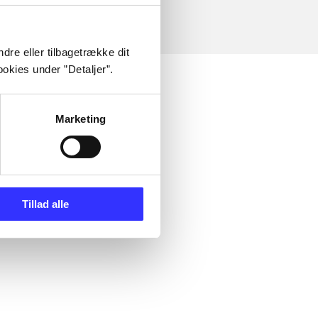
dre eller tilbagetrække dit
okies under ”Detaljer”.
Marketing
Tillad alle