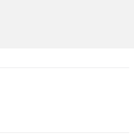
...
...