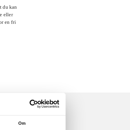
at du kan
e eller
r en fri
Om