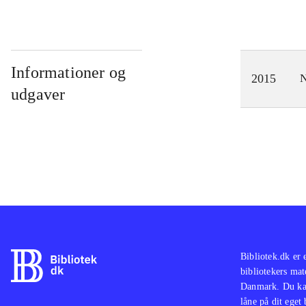
Informationer og
2015
N
udgaver
Bibliotek.dk er 
bibliotekers mat
Danmark. Du kan
låne på dit eget