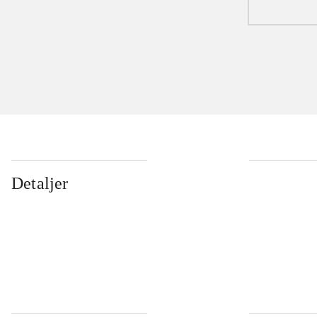
Detaljer
...
...
...
...