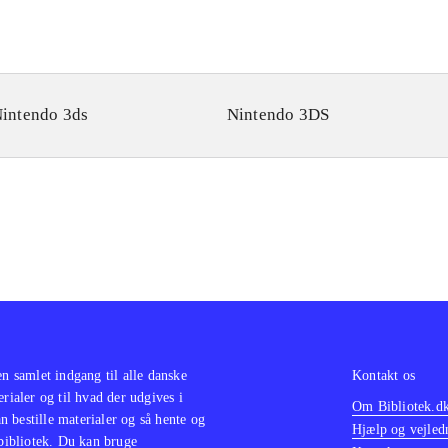
intendo 3ds
Nintendo 3DS
en samlet indgang til alle danske
Kontakt os
erialer og til hvad der udgives i
Om Bibliotek.d
 bestille materialer og så hente og
Hjælp og vejled
 bibliotek. Du kan bruge