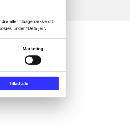
dre eller tilbagetrække dit
okies under ”Detaljer”.
Marketing
Tillad alle