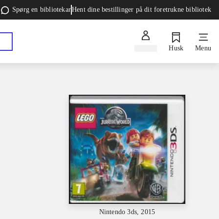
Spørg en bibliotekar
Hent dine bestillinger på dit foretrukne bibliotek
Log ind
Husk
Menu
Nintendo 3ds, 2015