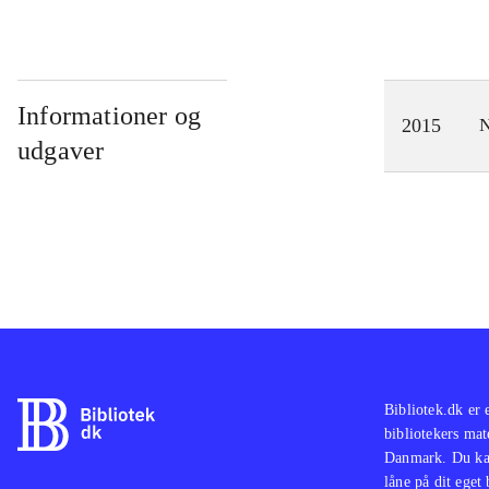
Informationer og
2015
N
udgaver
Bibliotek.dk er 
bibliotekers mat
Danmark. Du kan
låne på dit eget