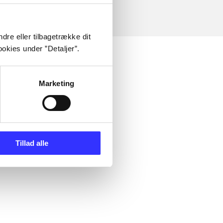
dre eller tilbagetrække dit
okies under ”Detaljer”.
Marketing
Tillad alle