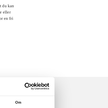
at du kan
e eller
r en fri
Om