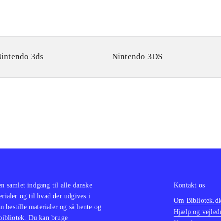
intendo 3ds
Nintendo 3DS
en samlet indgang til alle danske
Kontakt os
erialer og til hvad der udgives i
Om Bibliotek.d
 bestille materialer og så hente og
Hjælp og vejled
 bibliotek. Du kan bruge