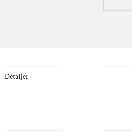
Detaljer
...
...
...
...