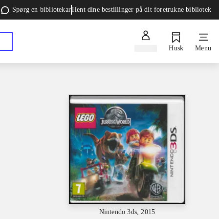
Spørg en bibliotekar
Hent dine bestillinger på dit foretrukne bibliotek
Log ind
Husk
Menu
Nintendo 3ds, 2015