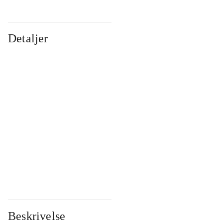
Detaljer
...
...
...
...
...
...
...
...
...
...
...
...
Beskrivelse