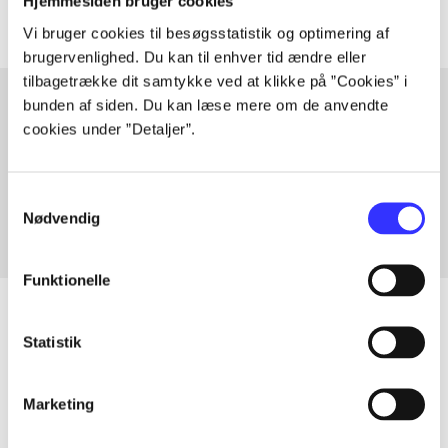
Hjemmesiden bruger cookies
Vi bruger cookies til besøgsstatistik og optimering af
brugervenlighed. Du kan til enhver tid ændre eller
tilbagetrække dit samtykke ved at klikke på ”Cookies” i
bunden af siden. Du kan læse mere om de anvendte
cookies under ”Detaljer”.
Artikler med samme emner
Fra
Samtykkevalg
Nødvendig
Funktionelle
Statistik
Artikler
Alle registrerede artikler fordelt på udgivelser
Marketing