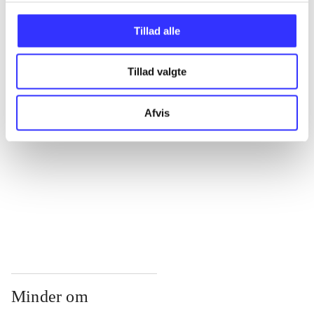
...
Tillad alle
...
Tillad valgte
...
Afvis
...
...
Minder om