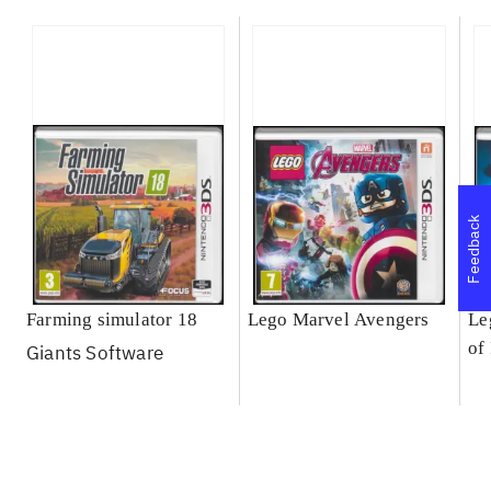
Feedback
Farming simulator 18
Lego Marvel Avengers
Le
of
Giants Software