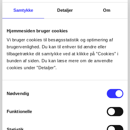
Samtykke
Detaljer
Om
Hjemmesiden bruger cookies
Artikler med samme emner
Vi bruger cookies til besøgsstatistik og optimering af
Fra
brugervenlighed. Du kan til enhver tid ændre eller
tilbagetrække dit samtykke ved at klikke på ”Cookies” i
bunden af siden. Du kan læse mere om de anvendte
cookies under ”Detaljer”.
Samtykkevalg
Nødvendig
Artikler
Funktionelle
Alle registrerede artikler fordelt på udgivelser
...
Statistik