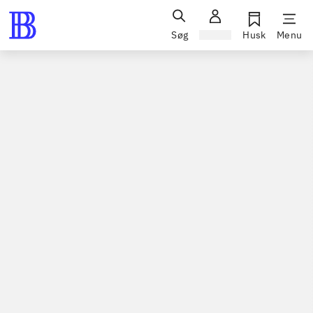
Søg
Log ind
Husk
Menu
Spil / computerspil
Nintendo 3ds, 2015
Lego - Jurassic World
Nintendo 3ds