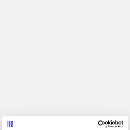
Actionspil. Tag med til Isla Nublar og besøg Jurassic
Park - igen! Udover at du kan opleve begivenhederne
fra den nye Jurassic World film, kan du også opleve
eller genopleve begivenhederne fra de tre
foregående Jurassic Park film udsat for en fri
fortolkning i Lego.
Tidsskrift
Artiklen er en del af
lorem ipsum dolor sit amet ...
Tidsskrift
Artiklerne i
handler ofte om