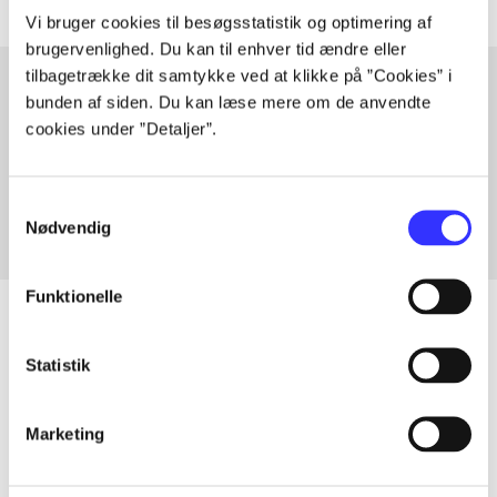
Vi bruger cookies til besøgsstatistik og optimering af
brugervenlighed. Du kan til enhver tid ændre eller
tilbagetrække dit samtykke ved at klikke på ”Cookies” i
bunden af siden. Du kan læse mere om de anvendte
cookies under ”Detaljer”.
Artikler med samme emner
Fra
Samtykkevalg
Nødvendig
Funktionelle
Statistik
Artikler
Alle registrerede artikler fordelt på udgivelser
Marketing
...