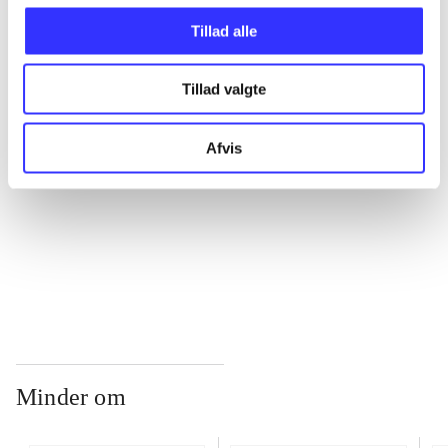
Tillad alle
...
Tillad valgte
...
Afvis
...
...
Minder om