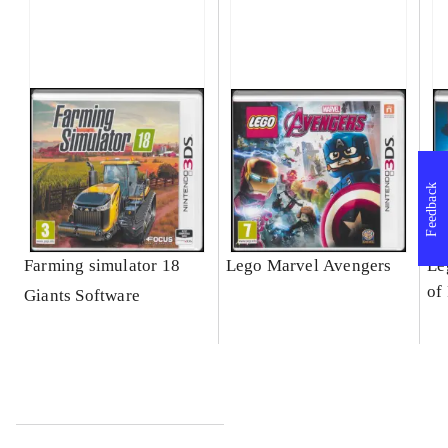
Feedback
Farming simulator 18
Lego Marvel Avengers
Le
of
Giants Software