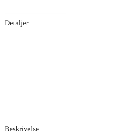
Detaljer
...
...
...
...
...
...
...
...
...
...
...
...
Beskrivelse