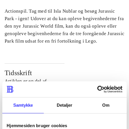
Actionspil. Tag med til Isla Nublar og besøg Jurassic
Park - igen! Udover at du kan opleve begivenhederne fra
den nye Jurassic World film, kan du også opleve eller
genopleve begivenhederne fra de tre foregående Jurassic
Park film udsat for en fri fortolkning i Lego.
Tidsskrift
Artiklen er en del af
lorem ipsum dolor sit amet ...
Tidsskrift
Samtykke
Detaljer
Om
Artiklerne i
handler ofte om
Hjemmesiden bruger cookies