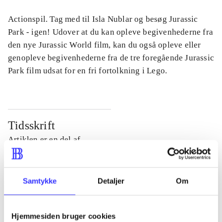
Actionspil. Tag med til Isla Nublar og besøg Jurassic
Park - igen! Udover at du kan opleve begivenhederne fra
den nye Jurassic World film, kan du også opleve eller
genopleve begivenhederne fra de tre foregående Jurassic
Park film udsat for en fri fortolkning i Lego.
Tidsskrift
Artiklen er en del af
lorem ipsum dolor sit amet ...
Tidsskrift
Samtykke
Detaljer
Om
Artiklerne i
handler ofte om
Hjemmesiden bruger cookies