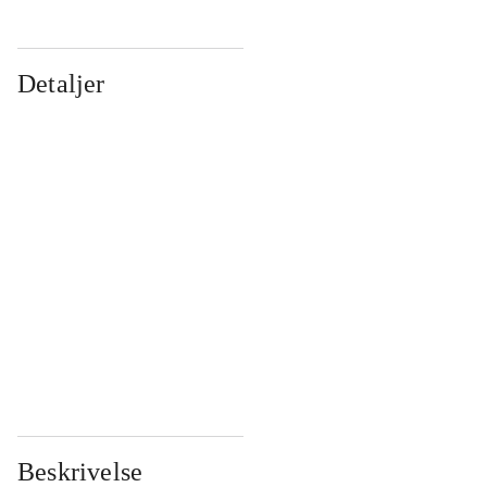
Detaljer
...
...
...
...
...
...
...
...
...
...
...
...
Beskrivelse