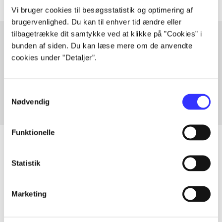
Vi bruger cookies til besøgsstatistik og optimering af
brugervenlighed. Du kan til enhver tid ændre eller
tilbagetrække dit samtykke ved at klikke på ”Cookies” i
bunden af siden. Du kan læse mere om de anvendte
cookies under ”Detaljer”.
Artikler med samme emner
Fra
Samtykkevalg
Nødvendig
Funktionelle
Statistik
Artikler
Alle registrerede artikler fordelt på udgivelser
Marketing
...