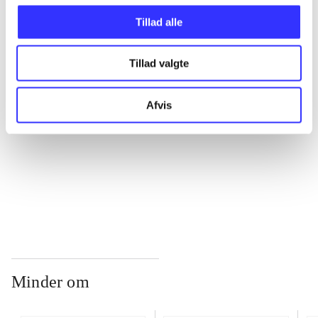
Tillad alle
...
Tillad valgte
...
Afvis
...
...
Minder om