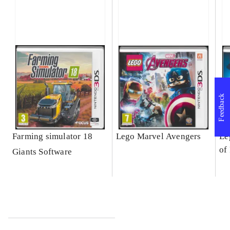
Feedback
Farming simulator 18
Lego Marvel Avengers
Le
of
Giants Software