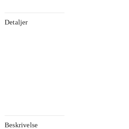
Detaljer
...
...
...
...
...
...
...
...
...
...
...
...
Beskrivelse