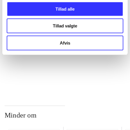
Tillad alle
...
Tillad valgte
...
Afvis
...
...
Minder om