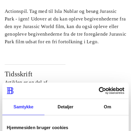
Actionspil. Tag med til Isla Nublar og besøg Jurassic
Park - igen! Udover at du kan opleve begivenhederne fra
den nye Jurassic World film, kan du også opleve eller
genopleve begivenhederne fra de tre foregående Jurassic
Park film udsat for en fri fortolkning i Lego.
Tidsskrift
Artiklen er en del af
lorem ipsum dolor sit amet ...
Tidsskrift
Samtykke
Detaljer
Om
Artiklerne i
handler ofte om
Hjemmesiden bruger cookies