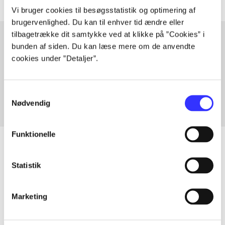
Vi bruger cookies til besøgsstatistik og optimering af
brugervenlighed. Du kan til enhver tid ændre eller
tilbagetrække dit samtykke ved at klikke på ”Cookies” i
bunden af siden. Du kan læse mere om de anvendte
cookies under ”Detaljer”.
Artikler med samme emner
Fra
Samtykkevalg
Nødvendig
Funktionelle
Statistik
Artikler
Alle registrerede artikler fordelt på udgivelser
Marketing
...