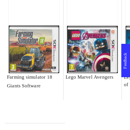
Feedback
Farming simulator 18
Lego Marvel Avengers
Le
of
Giants Software