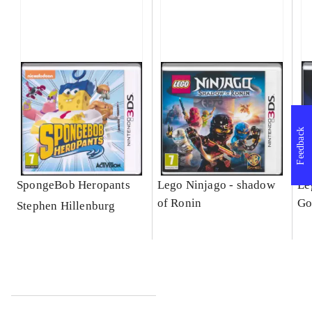
Feedback
SpongeBob Heropants
Lego Ninjago - shadow
Le
of Ronin
Go
Stephen Hillenburg