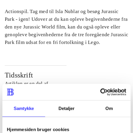
Actionspil. Tag med til Isla Nublar og besøg Jurassic
Park - igen! Udover at du kan opleve begivenhederne fra
den nye Jurassic World film, kan du også opleve eller
genopleve begivenhederne fra de tre foregående Jurassic
Park film udsat for en fri fortolkning i Lego.
Tidsskrift
Artiklen er en del af
lorem ipsum dolor sit amet ...
Tidsskrift
Samtykke
Detaljer
Om
Artiklerne i
handler ofte om
Hjemmesiden bruger cookies