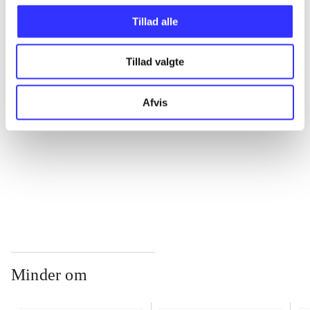
Tillad alle
...
Tillad valgte
...
Afvis
...
...
Minder om