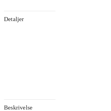
Detaljer
...
...
...
...
...
...
...
...
...
...
...
...
Beskrivelse