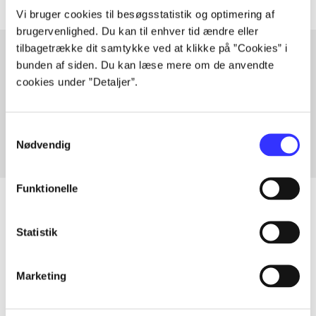
Vi bruger cookies til besøgsstatistik og optimering af
brugervenlighed. Du kan til enhver tid ændre eller
tilbagetrække dit samtykke ved at klikke på ”Cookies” i
bunden af siden. Du kan læse mere om de anvendte
cookies under ”Detaljer”.
Artikler med samme emner
Fra
Samtykkevalg
Nødvendig
Funktionelle
Statistik
Artikler
Alle registrerede artikler fordelt på udgivelser
Marketing
...