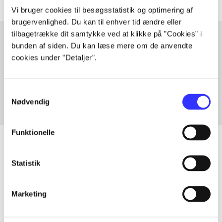
Vi bruger cookies til besøgsstatistik og optimering af
brugervenlighed. Du kan til enhver tid ændre eller
tilbagetrække dit samtykke ved at klikke på ”Cookies” i
bunden af siden. Du kan læse mere om de anvendte
cookies under ”Detaljer”.
Artikler med samme emner
Fra
Samtykkevalg
Nødvendig
Funktionelle
Statistik
Artikler
Alle registrerede artikler fordelt på udgivelser
Marketing
...