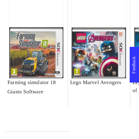
Feedback
Farming simulator 18
Lego Marvel Avengers
Le
of
Giants Software