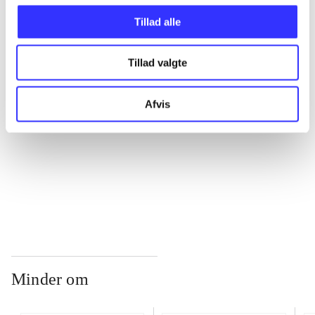
Tillad alle
...
Tillad valgte
...
Afvis
...
...
Minder om