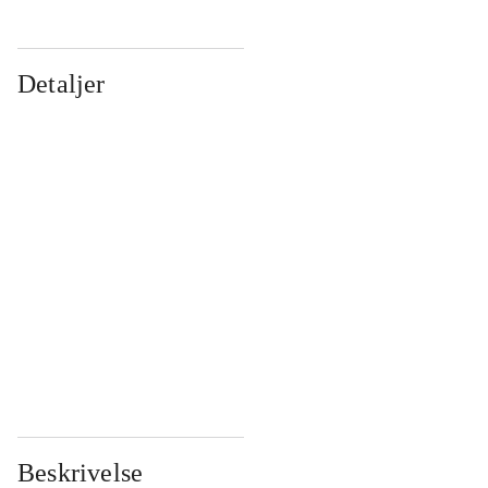
Detaljer
...
...
...
...
...
...
...
...
...
...
...
...
Beskrivelse