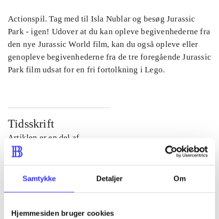
Actionspil. Tag med til Isla Nublar og besøg Jurassic
Park - igen! Udover at du kan opleve begivenhederne fra
den nye Jurassic World film, kan du også opleve eller
genopleve begivenhederne fra de tre foregående Jurassic
Park film udsat for en fri fortolkning i Lego.
Tidsskrift
Artiklen er en del af
lorem ipsum dolor sit amet ...
Tidsskrift
Samtykke
Detaljer
Om
Artiklerne i
handler ofte om
Hjemmesiden bruger cookies