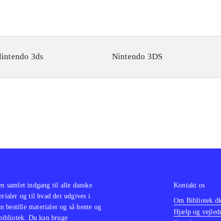
intendo 3ds
Nintendo 3DS
en samlet indgang til alle danske
Kontakt os
erialer og til hvad der udgives i
Om Bibliotek.d
 bestille materialer og så hente og
Hjælp og vejled
 bibliotek. Du kan bruge