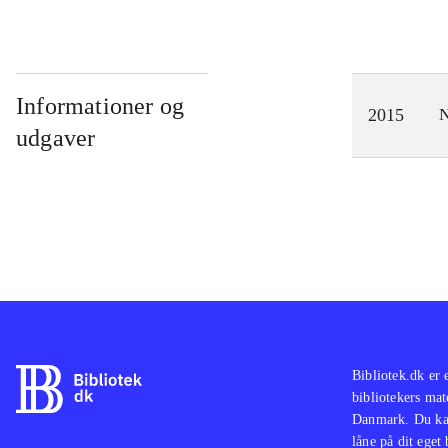
Informationer og
2015
N
udgaver
Bibliotek.dk er 
bibliotekers mat
Danmark. Du kan
låne på dit eget