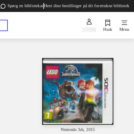
Spørg en bibliotekar
Hent dine bestillinger på dit foretrukne bibliotek
Log ind
Husk
Menu
Nintendo 3ds, 2015