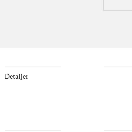
Detaljer
...
...
...
...