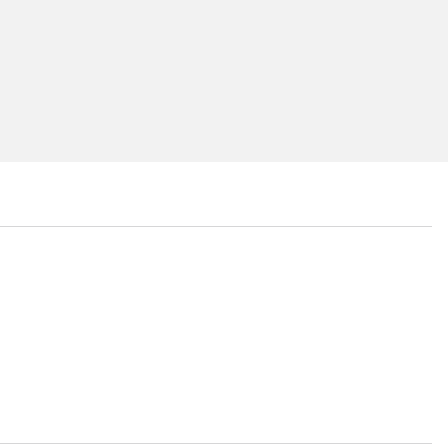
...
...