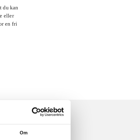
at du kan
e eller
r en fri
Om