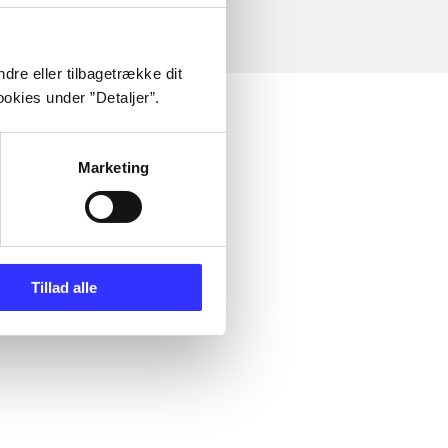
dre eller tilbagetrække dit
okies under ”Detaljer”.
Marketing
Tillad alle