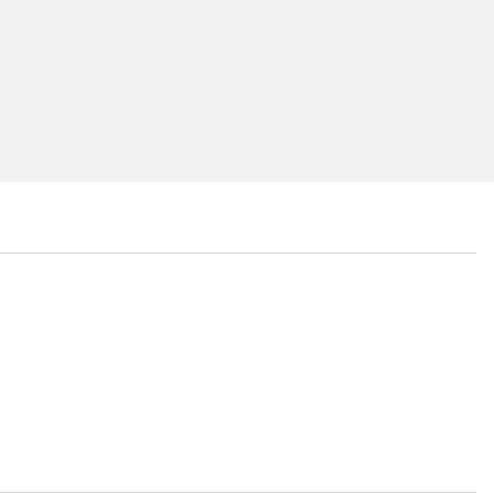
...
...