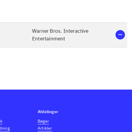
Warner Bros. Interactive
Entertainment
Afdelinger
dk
Bøger
dning
Artikler