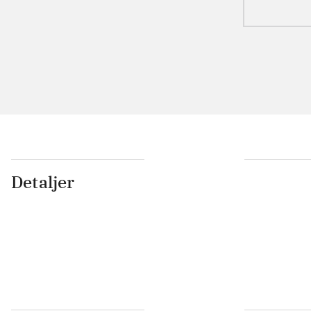
Detaljer
...
...
...
...