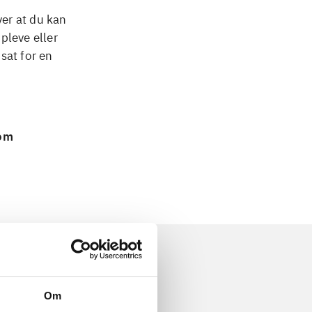
ver at du kan
pleve eller
sat for en
 om
Om