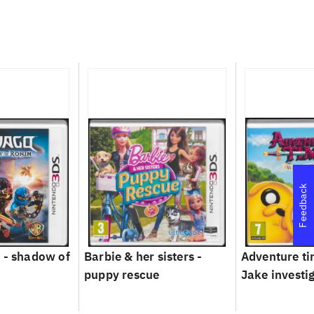
Feedback
 - shadow of
Barbie & her sisters -
Adventure ti
puppy rescue
Jake investi