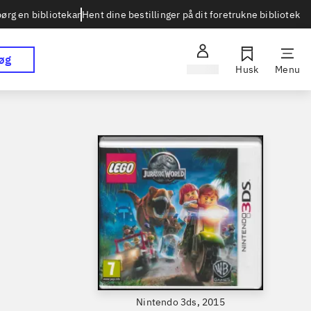
Hent dine bestillinger på dit foretrukne bibliotek
ørg en bibliotekar
øg
Log ind
Husk
Menu
Nintendo 3ds, 2015