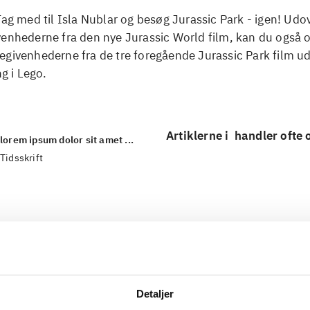
Tag med til Isla Nublar og besøg Jurassic Park - igen! Udo
enhederne fra den nye Jurassic World film, kan du også o
givenhederne fra de tre foregående Jurassic Park film ud
ng i Lego.
Artiklerne i
handler ofte
lorem ipsum dolor sit amet ...
Tidsskrift
Detaljer