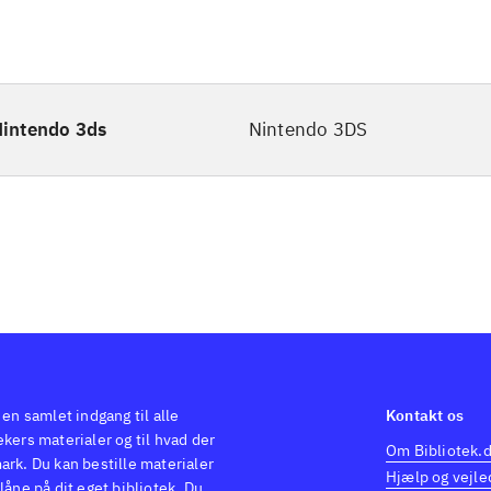
intendo 3ds
Nintendo 3DS
 en samlet indgang til alle
Kontakt os
kers materialer og til hvad der
Om Bibliotek.
ark. Du kan bestille materialer
Hjælp og vejle
låne på dit eget bibliotek. Du