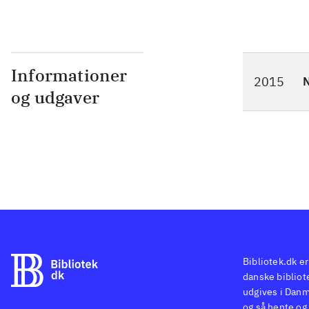
Informationer
2015
N
og udgaver
Bibliotek.dk er
danske bibliote
udgives i Danm
og så hente og 