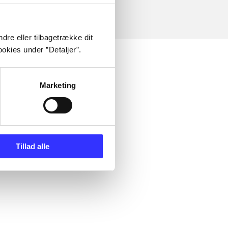
dre eller tilbagetrække dit
okies under ”Detaljer”.
Marketing
Tillad alle