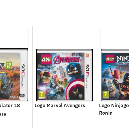
lator 18
Lego Marvel Avengers
Lego Ninjago
Ronin
are