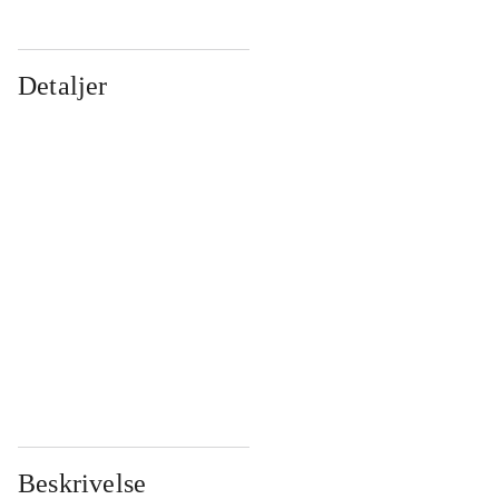
Detaljer
...
...
...
...
...
...
...
...
...
...
...
...
Beskrivelse