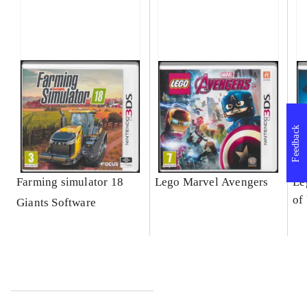
Feedback
Farming simulator 18
Lego Marvel Avengers
Le
of
Giants Software