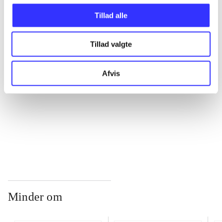
Tillad alle
...
Tillad valgte
...
Afvis
...
...
Minder om