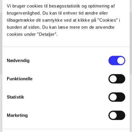
Vi bruger cookies til besøgsstatistik og optimering af
brugervenlighed. Du kan til enhver tid ændre eller
tilbagetrække dit samtykke ved at klikke på ”Cookies” i
bunden af siden. Du kan læse mere om de anvendte
cookies under ”Detaljer”.
Artikler med samme emner
Fra
Samtykkevalg
Nødvendig
Funktionelle
Statistik
Artikler
Alle registrerede artikler fordelt på udgivelser
Marketing
...