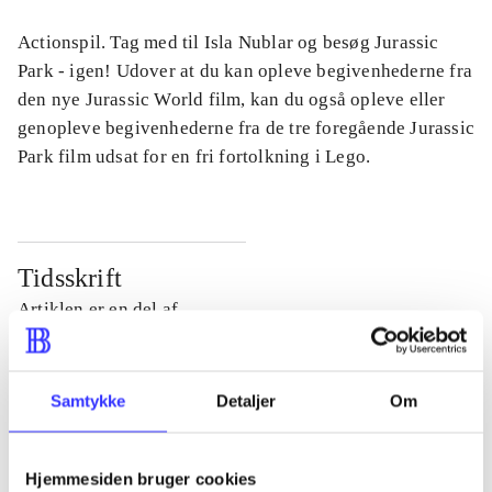
Actionspil. Tag med til Isla Nublar og besøg Jurassic
Park - igen! Udover at du kan opleve begivenhederne fra
den nye Jurassic World film, kan du også opleve eller
genopleve begivenhederne fra de tre foregående Jurassic
Park film udsat for en fri fortolkning i Lego.
Tidsskrift
Artiklen er en del af
lorem ipsum dolor sit amet ...
Tidsskrift
Samtykke
Detaljer
Om
Artiklerne i
handler ofte om
Hjemmesiden bruger cookies