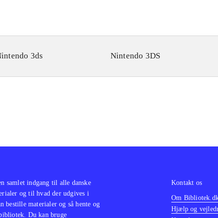
intendo 3ds
Nintendo 3DS
en samlet indgang til alle danske
Kontakt os
erialer og til hvad der udgives i
Om Bibliotek.d
 bestille materialer og så hente og
Hjælp og vejled
 bibliotek. Du kan bruge