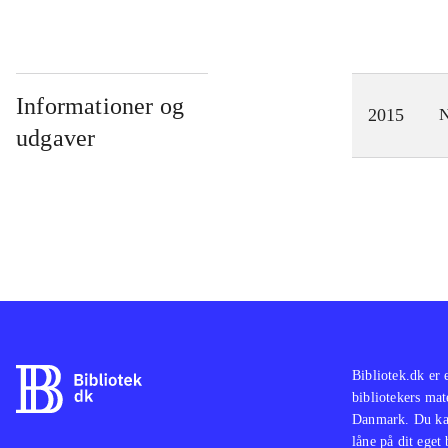
Informationer og
2015
N
udgaver
Bibliotek.dk er 
bibliotekers mat
Danmark. Du kan
låne på dit eget