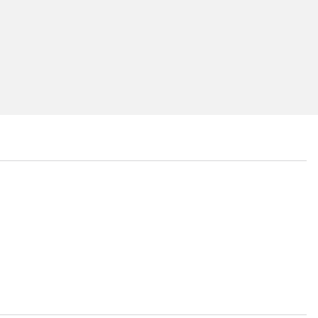
...
...