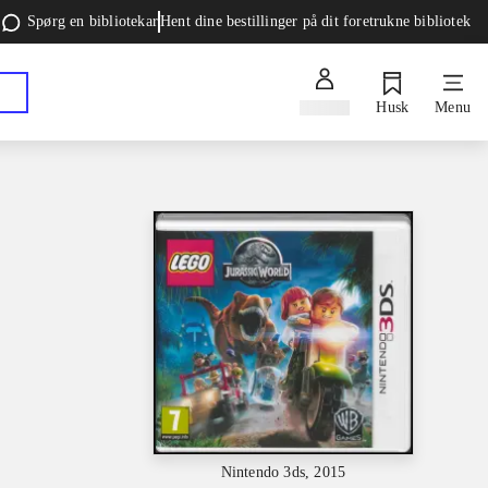
Spørg en bibliotekar
Hent dine bestillinger på dit foretrukne bibliotek
Log ind
Husk
Menu
Nintendo 3ds, 2015