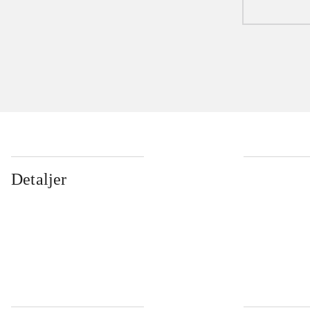
Detaljer
...
...
...
...