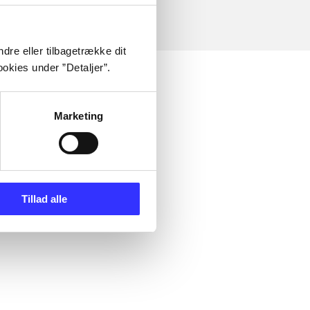
dre eller tilbagetrække dit
okies under ”Detaljer”.
Marketing
Tillad alle