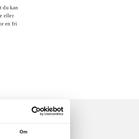
at du kan
e eller
r en fri
Om