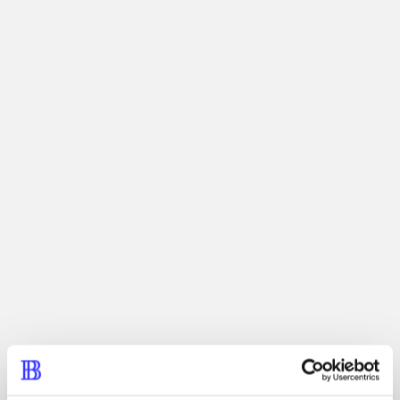
Actionspil. Tag med til Isla Nublar og besøg Jurassic
Park - igen! Udover at du kan opleve begivenhederne fra
den nye Jurassic World film, kan du også opleve eller
genopleve begivenhederne fra de tre foregående Jurassic
Park film udsat for en fri fortolkning i Lego.
Tidsskrift
Artiklen er en del af
lorem ipsum dolor sit amet ...
Tidsskrift
Artiklerne i
handler ofte om