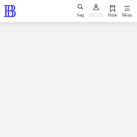
Søg
Log ind
Husk
Menu
Spil / computerspil
Nintendo 3ds, 2015
Lego - Jurassic World
Nintendo 3ds