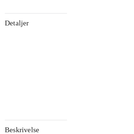
Detaljer
...
...
...
...
...
...
...
...
...
...
...
...
Beskrivelse