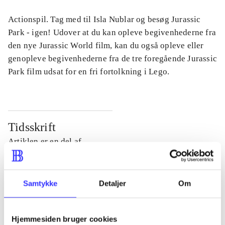
Actionspil. Tag med til Isla Nublar og besøg Jurassic
Park - igen! Udover at du kan opleve begivenhederne fra
den nye Jurassic World film, kan du også opleve eller
genopleve begivenhederne fra de tre foregående Jurassic
Park film udsat for en fri fortolkning i Lego.
Tidsskrift
Artiklen er en del af
lorem ipsum dolor sit amet ...
Tidsskrift
Samtykke
Detaljer
Om
Artiklerne i
handler ofte om
Hjemmesiden bruger cookies