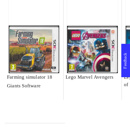
Feedback
Farming simulator 18
Lego Marvel Avengers
Le
of
Giants Software