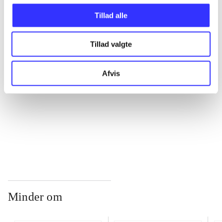
Tillad alle
...
Tillad valgte
...
Afvis
...
...
Minder om