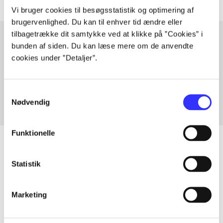
Vi bruger cookies til besøgsstatistik og optimering af
brugervenlighed. Du kan til enhver tid ændre eller
tilbagetrække dit samtykke ved at klikke på ”Cookies” i
bunden af siden. Du kan læse mere om de anvendte
cookies under ”Detaljer”.
Artikler med samme emner
Fra
Samtykkevalg
Nødvendig
Funktionelle
Statistik
Artikler
Alle registrerede artikler fordelt på udgivelser
Marketing
...