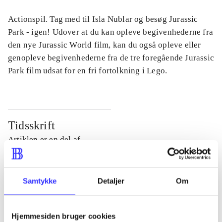
Actionspil. Tag med til Isla Nublar og besøg Jurassic
Park - igen! Udover at du kan opleve begivenhederne fra
den nye Jurassic World film, kan du også opleve eller
genopleve begivenhederne fra de tre foregående Jurassic
Park film udsat for en fri fortolkning i Lego.
Tidsskrift
Artiklen er en del af
lorem ipsum dolor sit amet ...
Tidsskrift
Samtykke
Detaljer
Om
Artiklerne i
handler ofte om
Hjemmesiden bruger cookies