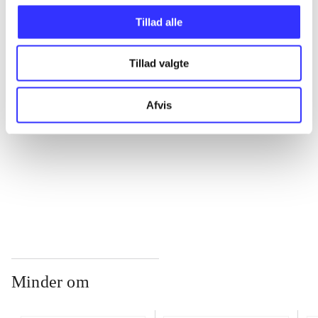
Tillad alle
...
Tillad valgte
...
Afvis
...
...
Minder om