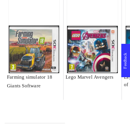
Feedback
Farming simulator 18
Lego Marvel Avengers
Le
of
Giants Software