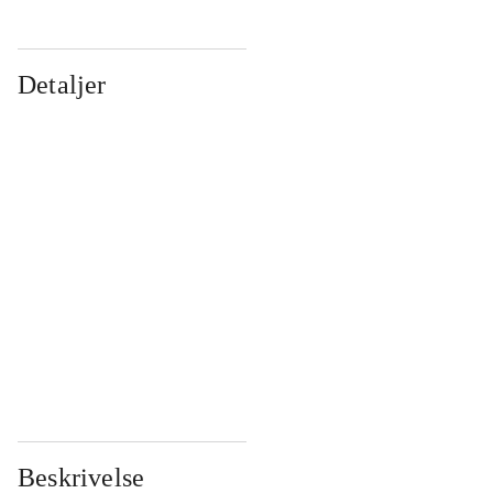
Detaljer
...
...
...
...
...
...
...
...
...
...
...
...
Beskrivelse