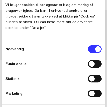
Vi bruger cookies til besøgsstatistik og optimering af
brugervenlighed. Du kan til enhver tid ændre eller
tilbagetrække dit samtykke ved at klikke på ”Cookies” i
bunden af siden. Du kan læse mere om de anvendte
cookies under ”Detaljer”.
Artikler med samme emner
Fra
Samtykkevalg
Nødvendig
Funktionelle
Statistik
Artikler
Alle registrerede artikler fordelt på udgivelser
Marketing
...