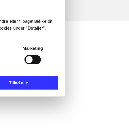
dre eller tilbagetrække dit
okies under ”Detaljer”.
Marketing
Tillad alle