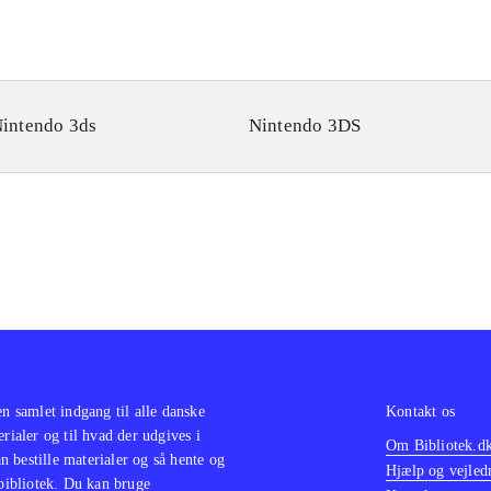
intendo 3ds
Nintendo 3DS
en samlet indgang til alle danske
Kontakt os
erialer og til hvad der udgives i
Om Bibliotek.d
 bestille materialer og så hente og
Hjælp og vejled
 bibliotek. Du kan bruge