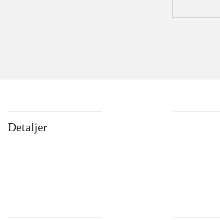
Detaljer
...
...
...
...