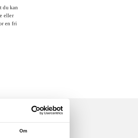
at du kan
e eller
r en fri
Om