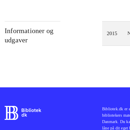
Informationer og
2015
N
udgaver
Bibliotek.dk er 
bibliotekers mat
Danmark. Du kan
låne på dit eget