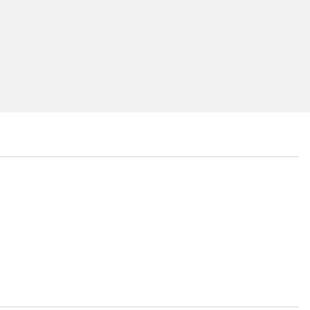
...
...