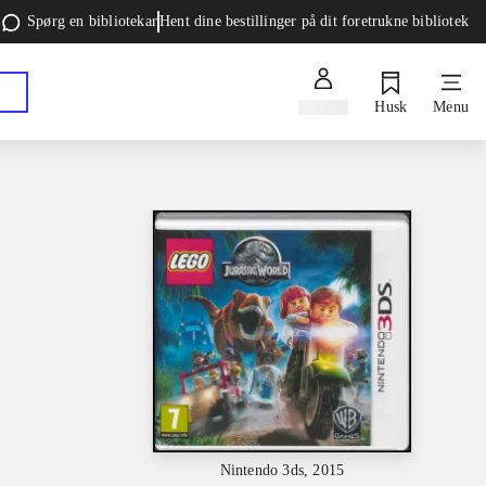
Spørg en bibliotekar
Hent dine bestillinger på dit foretrukne bibliotek
Log ind
Husk
Menu
Nintendo 3ds, 2015