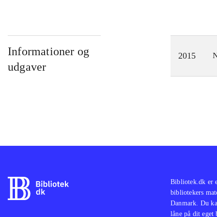
Informationer og
2015
N
udgaver
Bibliotek.dk er 
bibliotekers mat
Danmark. Du kan
låne på dit eget