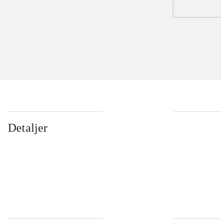
Detaljer
...
...
...
...