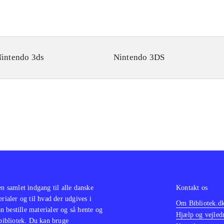
intendo 3ds
Nintendo 3DS
en samlet indgang til alle danske
Kontakt os
erialer og til hvad der udgives i
Om Bibliotek.d
 bestille materialer og så hente og
Hjælp og vejled
 bibliotek. Du kan bruge