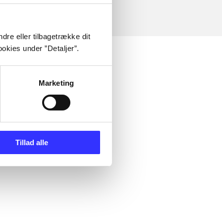
dre eller tilbagetrække dit
okies under ”Detaljer”.
Marketing
Tillad alle