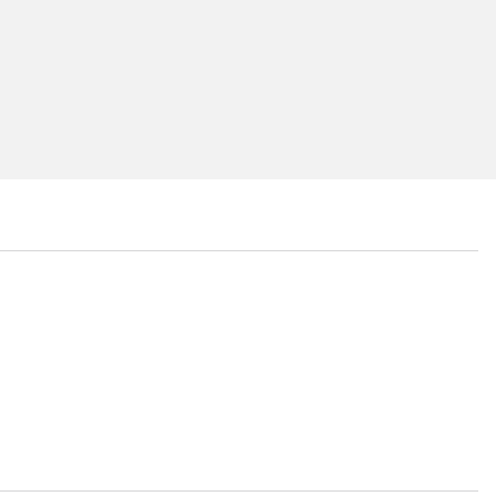
...
...