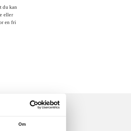
at du kan
e eller
r en fri
Om