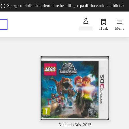
Spørg en bibliotekar
Hent dine bestillinger på dit foretrukne bibliotek
Log ind
Husk
Menu
Nintendo 3ds, 2015