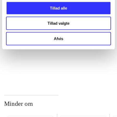
Tillad alle
...
Tillad valgte
...
Afvis
...
...
Minder om