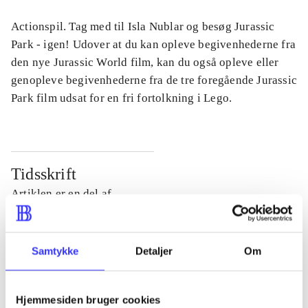
Actionspil. Tag med til Isla Nublar og besøg Jurassic
Park - igen! Udover at du kan opleve begivenhederne fra
den nye Jurassic World film, kan du også opleve eller
genopleve begivenhederne fra de tre foregående Jurassic
Park film udsat for en fri fortolkning i Lego.
Tidsskrift
Artiklen er en del af
lorem ipsum dolor sit amet ...
Tidsskrift
Samtykke
Detaljer
Om
Artiklerne i
handler ofte om
Hjemmesiden bruger cookies