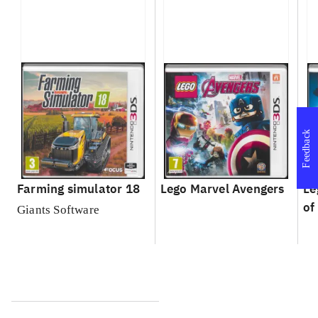
Feedback
Farming simulator 18
Lego Marvel Avengers
Le
of
Giants Software