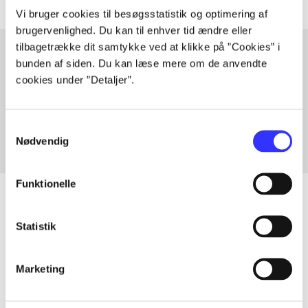
Vi bruger cookies til besøgsstatistik og optimering af
brugervenlighed. Du kan til enhver tid ændre eller
tilbagetrække dit samtykke ved at klikke på ”Cookies” i
bunden af siden. Du kan læse mere om de anvendte
cookies under ”Detaljer”.
Artikler med samme emner
Fra
Samtykkevalg
Nødvendig
Funktionelle
Statistik
Artikler
Alle registrerede artikler fordelt på udgivelser
Marketing
...