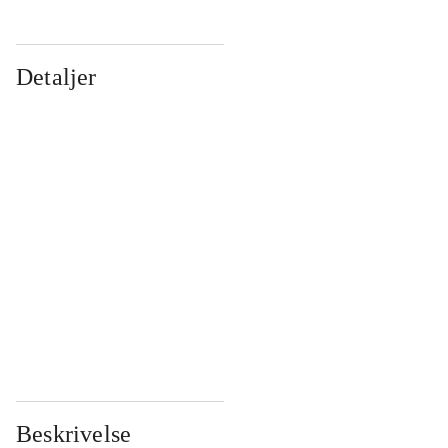
Detaljer
...
...
...
...
...
...
...
...
...
...
...
...
Beskrivelse