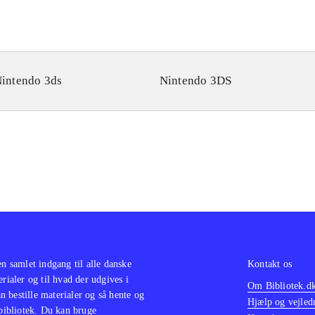
intendo 3ds
Nintendo 3DS
en samlet indgang til alle danske
Kontakt os
erialer og til hvad der udgives i
Om Bibliotek.d
 bestille materialer og så hente og
Hjælp og vejled
 bibliotek. Du kan bruge