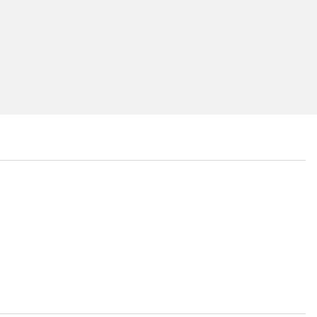
...
...