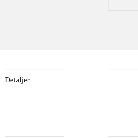
Detaljer
...
...
...
...