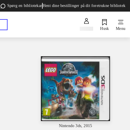
Spørg en bibliotekar
Hent dine bestillinger på dit foretrukne bibliotek
Log ind
Husk
Menu
Nintendo 3ds, 2015