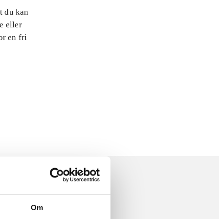
at du kan
e eller
r en fri
Om