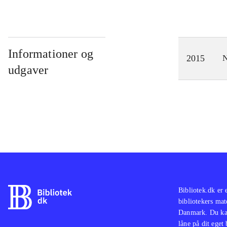
Informationer og
2015
N
udgaver
Bibliotek.dk er 
bibliotekers mat
Danmark. Du kan
låne på dit eget