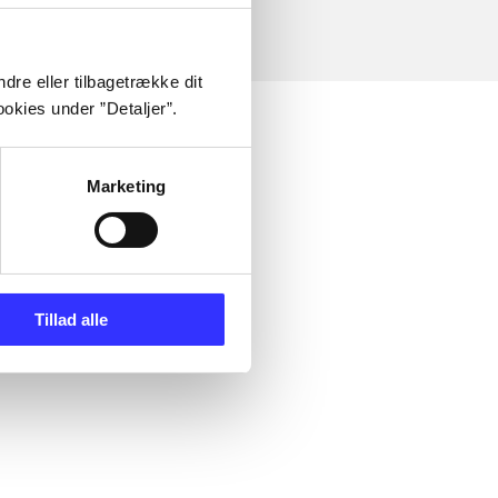
dre eller tilbagetrække dit
okies under ”Detaljer”.
Marketing
Tillad alle