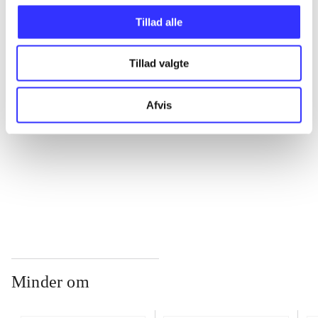
Tillad alle
...
Tillad valgte
...
Afvis
...
...
Minder om