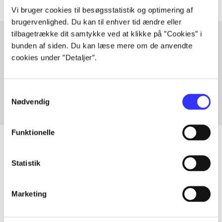
Vi bruger cookies til besøgsstatistik og optimering af
brugervenlighed. Du kan til enhver tid ændre eller
tilbagetrække dit samtykke ved at klikke på ”Cookies” i
bunden af siden. Du kan læse mere om de anvendte
cookies under ”Detaljer”.
Artikler med samme emner
Fra
Samtykkevalg
Nødvendig
Funktionelle
Statistik
Artikler
Alle registrerede artikler fordelt på udgivelser
Marketing
...