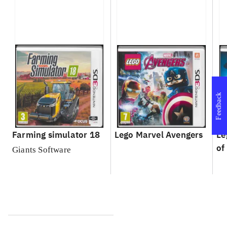
Feedback
Farming simulator 18
Lego Marvel Avengers
Le
of
Giants Software