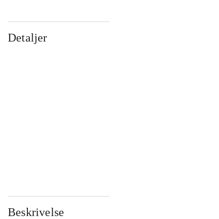
Detaljer
...
...
...
...
...
...
...
...
...
...
...
...
Beskrivelse