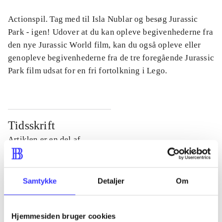
Actionspil. Tag med til Isla Nublar og besøg Jurassic
Park - igen! Udover at du kan opleve begivenhederne fra
den nye Jurassic World film, kan du også opleve eller
genopleve begivenhederne fra de tre foregående Jurassic
Park film udsat for en fri fortolkning i Lego.
Tidsskrift
Artiklen er en del af
lorem ipsum dolor sit amet ...
Tidsskrift
Samtykke
Detaljer
Om
Artiklerne i
handler ofte om
Hjemmesiden bruger cookies