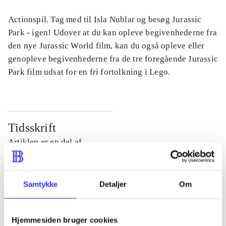
Actionspil. Tag med til Isla Nublar og besøg Jurassic
Park - igen! Udover at du kan opleve begivenhederne fra
den nye Jurassic World film, kan du også opleve eller
genopleve begivenhederne fra de tre foregående Jurassic
Park film udsat for en fri fortolkning i Lego.
Tidsskrift
Artiklen er en del af
lorem ipsum dolor sit amet ...
Tidsskrift
Samtykke
Detaljer
Om
Artiklerne i
handler ofte om
Hjemmesiden bruger cookies