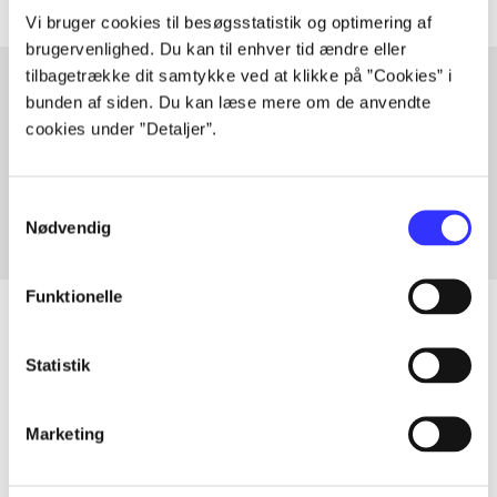
Vi bruger cookies til besøgsstatistik og optimering af
brugervenlighed. Du kan til enhver tid ændre eller
tilbagetrække dit samtykke ved at klikke på ”Cookies” i
bunden af siden. Du kan læse mere om de anvendte
cookies under ”Detaljer”.
Artikler med samme emner
Fra
Samtykkevalg
Nødvendig
Funktionelle
Statistik
Artikler
Alle registrerede artikler fordelt på udgivelser
Marketing
...