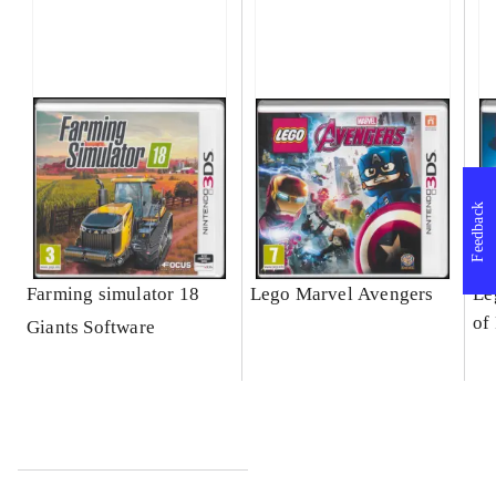
Feedback
Farming simulator 18
Lego Marvel Avengers
Le
of
Giants Software