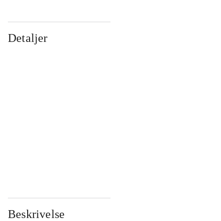
Detaljer
...
...
...
...
...
...
...
...
...
...
...
...
Beskrivelse