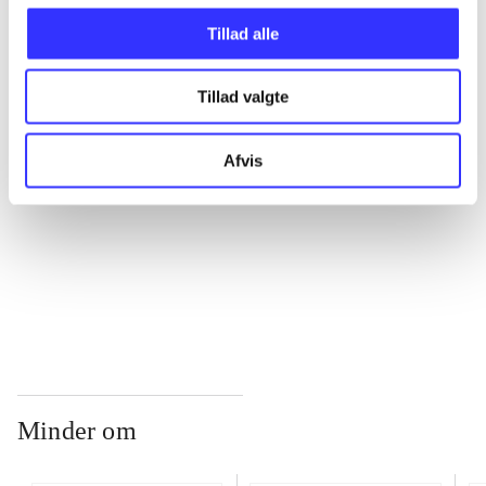
Tillad alle
...
Tillad valgte
...
Afvis
...
...
Minder om