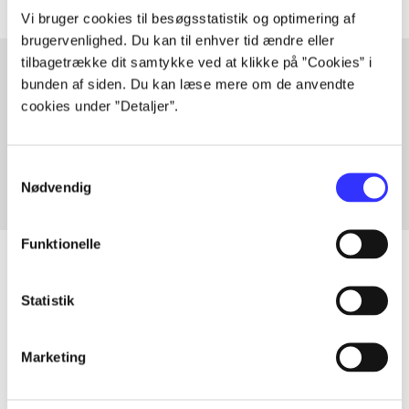
Vi bruger cookies til besøgsstatistik og optimering af
brugervenlighed. Du kan til enhver tid ændre eller
tilbagetrække dit samtykke ved at klikke på ”Cookies” i
bunden af siden. Du kan læse mere om de anvendte
cookies under ”Detaljer”.
Artikler med samme emner
Fra
Samtykkevalg
Nødvendig
Funktionelle
Statistik
Artikler
Alle registrerede artikler fordelt på udgivelser
Marketing
...