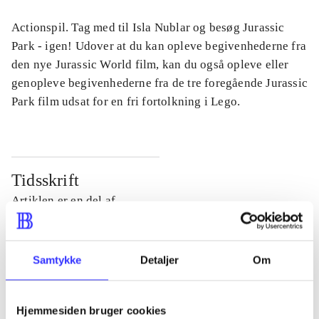
Actionspil. Tag med til Isla Nublar og besøg Jurassic
Park - igen! Udover at du kan opleve begivenhederne fra
den nye Jurassic World film, kan du også opleve eller
genopleve begivenhederne fra de tre foregående Jurassic
Park film udsat for en fri fortolkning i Lego.
Tidsskrift
Artiklen er en del af
lorem ipsum dolor sit amet ...
Tidsskrift
Samtykke
Detaljer
Om
Artiklerne i
handler ofte om
Hjemmesiden bruger cookies