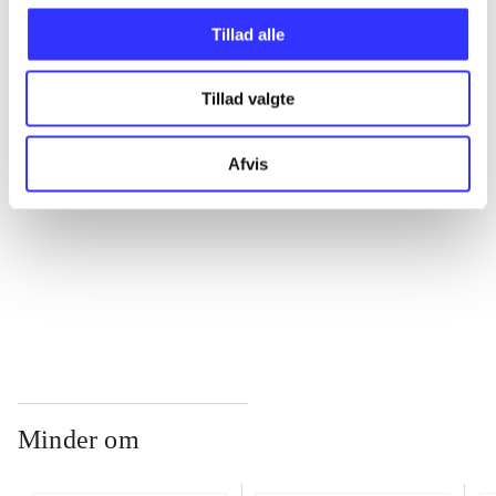
Tillad alle
...
Tillad valgte
...
Afvis
...
...
Minder om