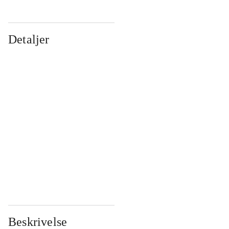
Detaljer
...
...
...
...
...
...
...
...
...
...
...
...
Beskrivelse