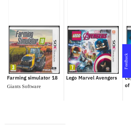
Feedback
Farming simulator 18
Lego Marvel Avengers
Le
of
Giants Software