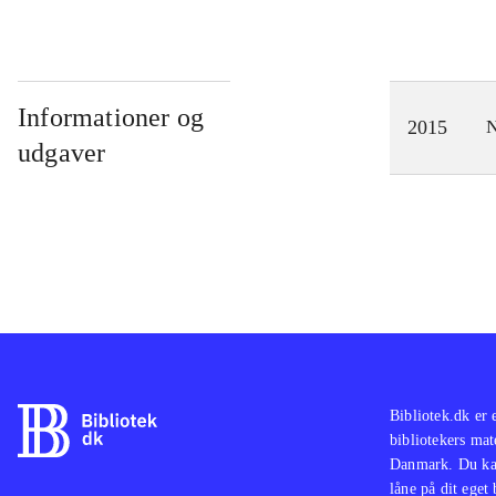
Informationer og
2015
N
udgaver
Bibliotek.dk er 
bibliotekers mat
Danmark. Du kan
låne på dit eget