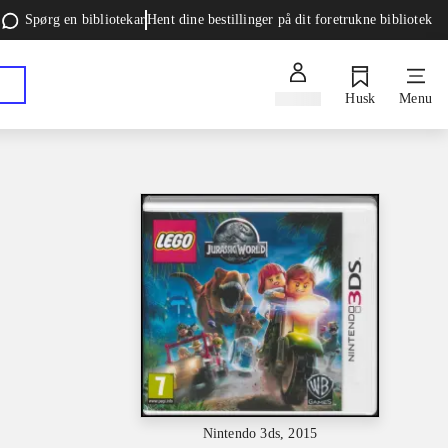
Spørg en bibliotekar
Hent dine bestillinger på dit foretrukne bibliotek
Log ind
Husk
Menu
Nintendo 3ds, 2015