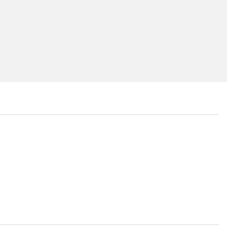
...
...