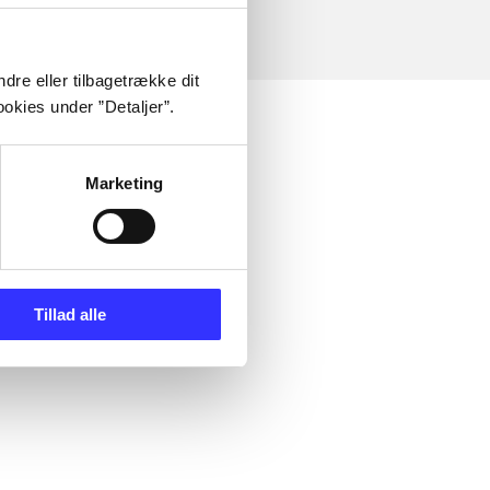
dre eller tilbagetrække dit
okies under ”Detaljer”.
Marketing
Tillad alle