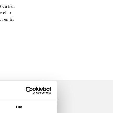
at du kan
e eller
r en fri
Om