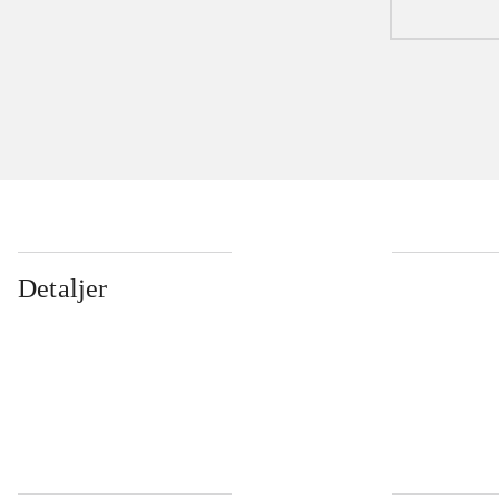
Detaljer
...
...
...
...