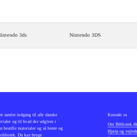
intendo 3ds
Nintendo 3DS
en samlet indgang til alle danske
Kontakt os
erialer og til hvad der udgives i
Om Bibliotek.d
 bestille materialer og så hente og
Hjælp og vejled
 bibliotek. Du kan bruge