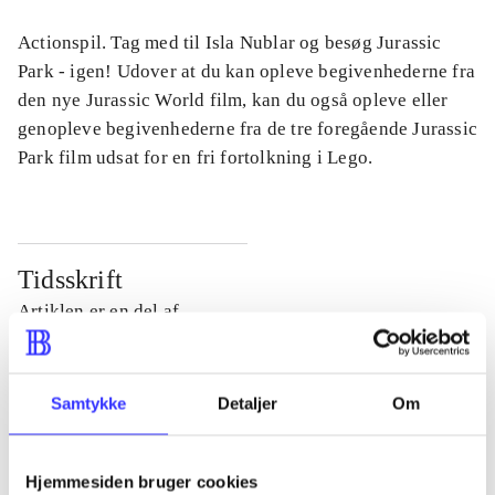
Actionspil. Tag med til Isla Nublar og besøg Jurassic
Park - igen! Udover at du kan opleve begivenhederne fra
den nye Jurassic World film, kan du også opleve eller
genopleve begivenhederne fra de tre foregående Jurassic
Park film udsat for en fri fortolkning i Lego.
Tidsskrift
Artiklen er en del af
lorem ipsum dolor sit amet ...
Tidsskrift
Samtykke
Detaljer
Om
Artiklerne i
handler ofte om
Hjemmesiden bruger cookies