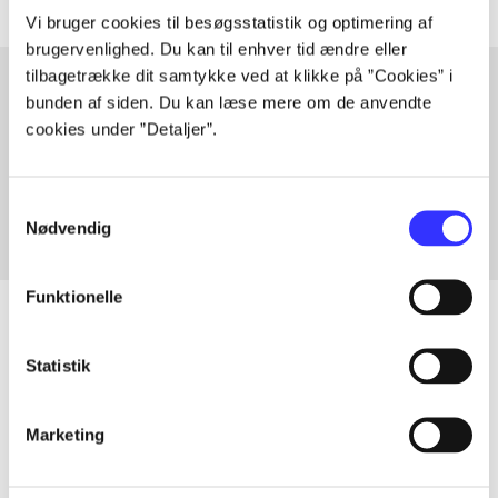
Vi bruger cookies til besøgsstatistik og optimering af
brugervenlighed. Du kan til enhver tid ændre eller
tilbagetrække dit samtykke ved at klikke på ”Cookies” i
bunden af siden. Du kan læse mere om de anvendte
cookies under ”Detaljer”.
Artikler med samme emner
Fra
Samtykkevalg
Nødvendig
Funktionelle
Statistik
Artikler
Alle registrerede artikler fordelt på udgivelser
Marketing
...