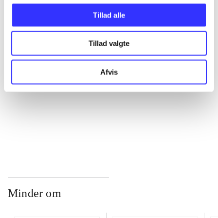
Tillad alle
...
Tillad valgte
...
Afvis
...
...
Minder om