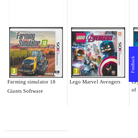
Feedback
Farming simulator 18
Lego Marvel Avengers
Le
of
Giants Software