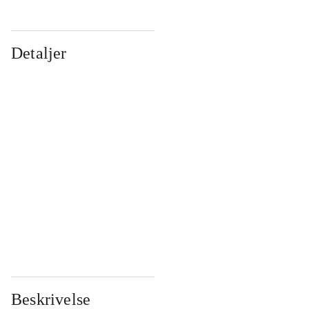
Detaljer
...
...
...
...
...
...
...
...
...
...
...
...
Beskrivelse